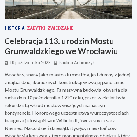
HISTORIA
ZABYTKI
ZWIEDZANIE
Celebracja 113. urodzin Mostu
Grunwaldzkiego we Wrocławiu
10 października 2023
Paulina Adamczyk
Wrocław, znany jako miasto stu mostów, jest dumny z jednej
z najbardziej ikonicznych konstrukcji w swojej panoramie –
Mostu Grunwaldzkiego. Ta masywna budowla, otwarta dla
ruchu dnia 10 października 1910 roku, przez wiele lat była
rekordzistą wśród mostów wiszących na naszym
kontynencie. Honorowego uczestnictwa w uroczystościach
inauguracji dostąpił sam Wilhelm II, ówczesny cesarz
Niemiec. Na co dzień dziesiątki tysięcy mieszkańców
Wrocławia korzysta z tego monumentalnego obiektu, który