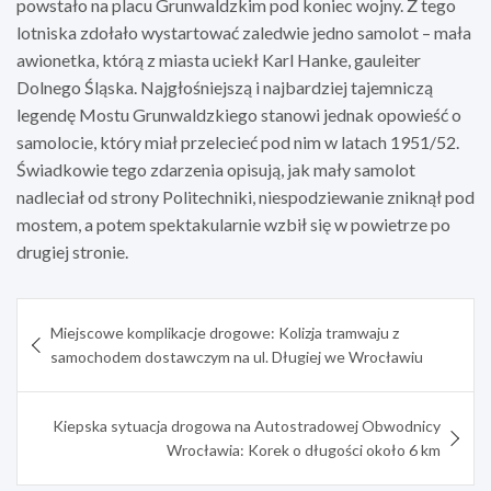
powstało na placu Grunwaldzkim pod koniec wojny. Z tego
lotniska zdołało wystartować zaledwie jedno samolot – mała
awionetka, którą z miasta uciekł Karl Hanke, gauleiter
Dolnego Śląska. Najgłośniejszą i najbardziej tajemniczą
legendę Mostu Grunwaldzkiego stanowi jednak opowieść o
samolocie, który miał przelecieć pod nim w latach 1951/52.
Świadkowie tego zdarzenia opisują, jak mały samolot
nadleciał od strony Politechniki, niespodziewanie zniknął pod
mostem, a potem spektakularnie wzbił się w powietrze po
drugiej stronie.
Nawigacja
Miejscowe komplikacje drogowe: Kolizja tramwaju z
wpisu
samochodem dostawczym na ul. Długiej we Wrocławiu
Kiepska sytuacja drogowa na Autostradowej Obwodnicy
Wrocławia: Korek o długości około 6 km