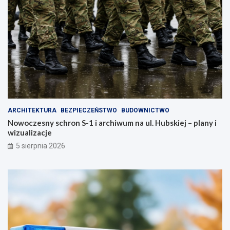
r
z
a
a
z
d
m
b
i
a
e
j
n
o
i
s
m
w
i
o
a
j
ARCHITEKTURA
BEZPIECZEŃSTWO
BUDOWNICTWO
s
e
Nowoczesny schron S-1 i archiwum na ul. Hubskiej – plany i
t
z
wizualizacje
o
d
!
r
5 sierpnia 2026
o
w
i
e
!