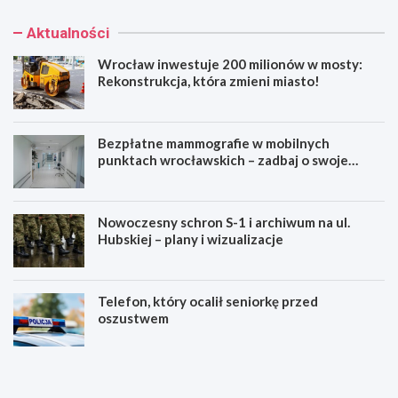
Aktualności
Wrocław inwestuje 200 milionów w mosty:
Rekonstrukcja, która zmieni miasto!
Bezpłatne mammografie w mobilnych
punktach wrocławskich – zadbaj o swoje
zdrowie!
Nowoczesny schron S-1 i archiwum na ul.
Hubskiej – plany i wizualizacje
Telefon, który ocalił seniorkę przed
oszustwem
W
B
r
e
o
z
c
p