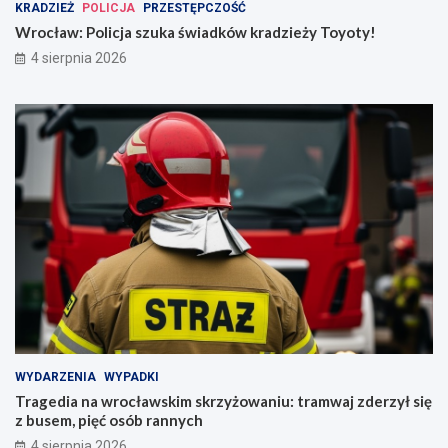
KRADZIEŻ
POLICJA
PRZESTĘPCZOŚĆ
Wrocław: Policja szuka świadków kradzieży Toyoty!
4 sierpnia 2026
WYDARZENIA
WYPADKI
Tragedia na wrocławskim skrzyżowaniu: tramwaj zderzył się
z busem, pięć osób rannych
4 sierpnia 2026