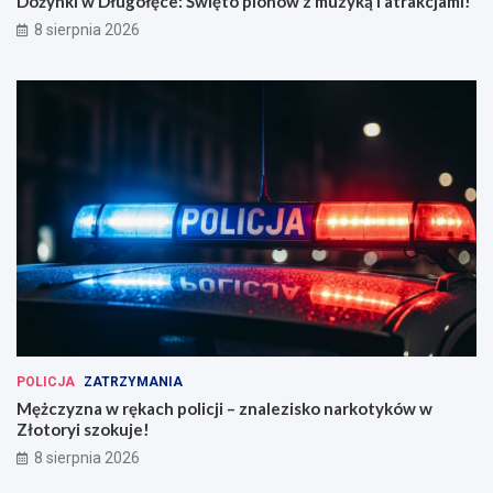
Dożynki w Długołęce: Święto plonów z muzyką i atrakcjami!
8 sierpnia 2026
POLICJA
ZATRZYMANIA
Mężczyzna w rękach policji – znalezisko narkotyków w
Złotoryi szokuje!
8 sierpnia 2026