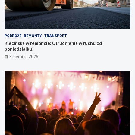
a
k
i
e
m
PODRÓŻE
REMONTY
TRANSPORT
Klecińska w remoncie: Utrudnienia w ruchu od
poniedziałku!
8 sierpnia 2026