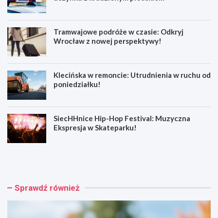
Tramwajowe podróże w czasie: Odkryj
Wrocław z nowej perspektywy!
Klecińska w remoncie: Utrudnienia w ruchu od
poniedziałku!
SiecHHnice Hip-Hop Festival: Muzyczna
Ekspresja w Skateparku!
Z
T
ł
r
o
a
t
m
o
w
Sprawdź również
r
a
y
j
j
o
s
w