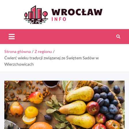
Skip
to
content
Wroc
Inf
Strona główna
Z regionu
Ćwierć wieku tradycji związanej ze Świętem Sadów w
Wierzchowicach