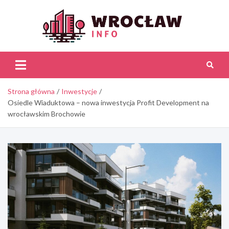
Skip
to
content
Wroc
Inf
Strona główna
Inwestycje
Osiedle Wiaduktowa – nowa inwestycja Profit Development na
wrocławskim Brochowie