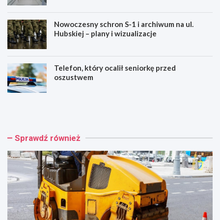
Nowoczesny schron S-1 i archiwum na ul.
Hubskiej – plany i wizualizacje
Telefon, który ocalił seniorkę przed
oszustwem
W
B
r
e
o
z
c
p
ł
ł
Sprawdź również
a
a
w
t
i
n
n
e
w
m
e
a
s
m
t
m
u
o