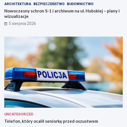
a
j
ARCHITEKTURA
BEZPIECZEŃSTWO
BUDOWNICTWO
s
e
Nowoczesny schron S-1 i archiwum na ul. Hubskiej – plany i
t
z
wizualizacje
o
d
!
r
5 sierpnia 2026
o
w
i
e
!
UNCATEGORIZED
Telefon, który ocalił seniorkę przed oszustwem