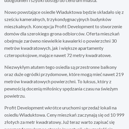
udogodnień i szybki dostęp do centrum miasta.
Nowo powstające osiedle Wiaduktowa będzie składało się z
sześciu kameralnych, trzykondygnacyjnych budynków
mieszkalnych. Koncepcja Profit Development to stworzenie
domów dla szerokiego grona odbiorców. Oferta mieszkań
obejmuje zarówno niewielkie kawalerki o powierzchni 30
metrów kwadratowych, jak i większe apartamenty
czteropokojowe, mające nawet 72 metry kwadratowe.
Niezwykłym atutem tego osiedla są przestronne balkony
oraz duże ogródki przydomowe, które mogą mieć nawet 219
metrów kwadratowych powierzchni. To luksus, który z
pewnością docenią miłośnicy spędzania czasu na świeżym
powietrzu.
Profit Development wkrótce uruchomi sprzedaż lokali na
osiedlu Wiaduktowa. Ceny mieszkań zaczynają się od 10 999
złotych za metr kwadratowy. Już teraz warto zapisać się