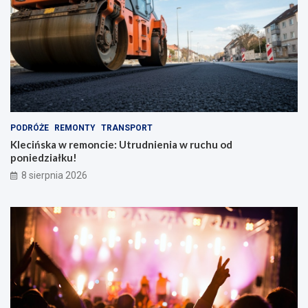
p
y
l
w
e
y
c
!
a
k
i
e
m
PODRÓŻE
REMONTY
TRANSPORT
Klecińska w remoncie: Utrudnienia w ruchu od
poniedziałku!
8 sierpnia 2026