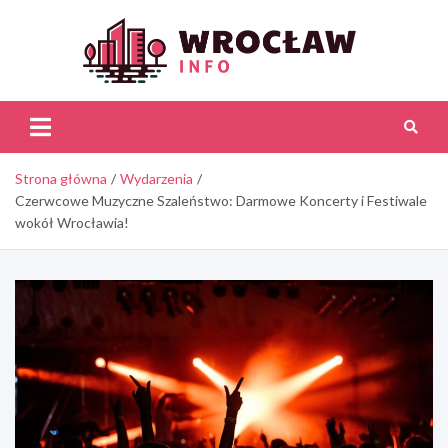
Skip
to
content
Wroc
Inf
Strona główna
Wydarzenia
Czerwcowe Muzyczne Szaleństwo: Darmowe Koncerty i Festiwale
wokół Wrocławia!