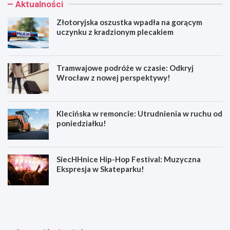
Aktualności
Złotoryjska oszustka wpadła na gorącym
uczynku z kradzionym plecakiem
Tramwajowe podróże w czasie: Odkryj
Wrocław z nowej perspektywy!
Klecińska w remoncie: Utrudnienia w ruchu od
poniedziałku!
SiecHHnice Hip-Hop Festival: Muzyczna
Ekspresja w Skateparku!
Z
T
ł
r
o
a
t
m
o
w