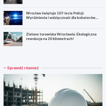
Wrocław świętuje 107-lecie Policji:
Wyróżnienia i wdzięczność dla bohaterów
codzienności
Zielone torowiska Wrocławia: Ekologiczna
rewolucja na 20 kilometrach!
R
W
e
y
n
p
o
a
w
d
Sprawdź również
a
e
c
k
j
n
a
a
b
R
a
e
r
y
o
m
k
o