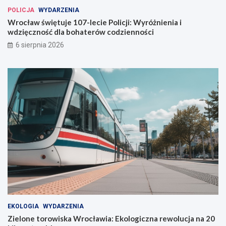
a
POLICJA
WYDARZENIA
w
Wrocław świętuje 107-lecie Policji: Wyróżnienia i
i
wdzięczność dla bohaterów codzienności
u
6 sierpnia 2026
EKOLOGIA
WYDARZENIA
Zielone torowiska Wrocławia: Ekologiczna rewolucja na 20