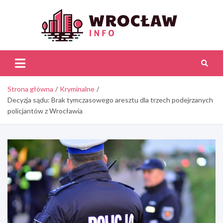
Skip
to
content
Wroc
Inf
Strona główna
Kryminalne
Decyzja sądu: Brak tymczasowego aresztu dla trzech podejrzanych
policjantów z Wrocławia