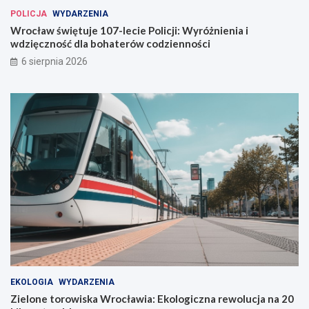
a
POLICJA
WYDARZENIA
w
Wrocław świętuje 107-lecie Policji: Wyróżnienia i
i
wdzięczność dla bohaterów codzienności
u
6 sierpnia 2026
EKOLOGIA
WYDARZENIA
Zielone torowiska Wrocławia: Ekologiczna rewolucja na 20