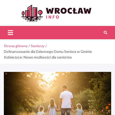
Skip
to
content
Wroc
Inf
Strona główna
Seniorzy
Dofinansowanie dla Dziennego Domu Seniora w Gminie
Kobierzyce: Nowe możliwości dla seniorów