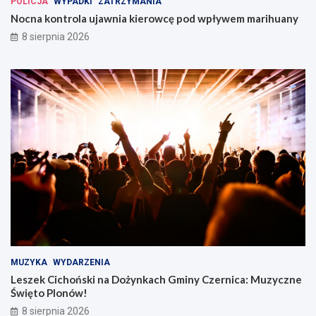
POLICJA
WYPADKI
ZATRZYMANIA
Nocna kontrola ujawnia kierowcę pod wpływem marihuany
8 sierpnia 2026
MUZYKA
WYDARZENIA
Leszek Cichoński na Dożynkach Gminy Czernica: Muzyczne
Święto Plonów!
8 sierpnia 2026