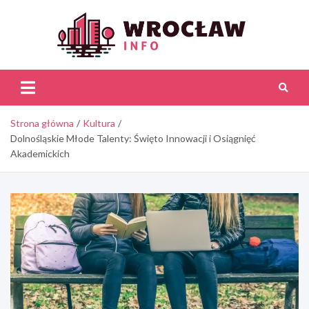
Skip
to
content
Wroc
Inf
Strona główna
Kultura
Dolnośląskie Młode Talenty: Święto Innowacji i Osiągnięć
Akademickich