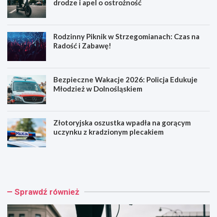
drodze i apel o ostrożność
Rodzinny Piknik w Strzegomianach: Czas na
Radość i Zabawę!
Bezpieczne Wakacje 2026: Policja Edukuje
Młodzież w Dolnośląskiem
Złotoryjska oszustka wpadła na gorącym
uczynku z kradzionym plecakiem
H
R
u
o
l
d
a
z
j
i
Sprawdź również
n
n
o
n
g
y