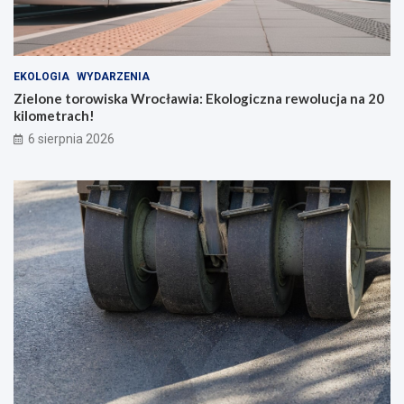
b
o
h
a
EKOLOGIA
WYDARZENIA
t
Zielone torowiska Wrocławia: Ekologiczna rewolucja na 20
e
kilometrach!
r
ó
6 sierpnia 2026
w
c
o
d
z
i
e
n
n
o
ś
c
i