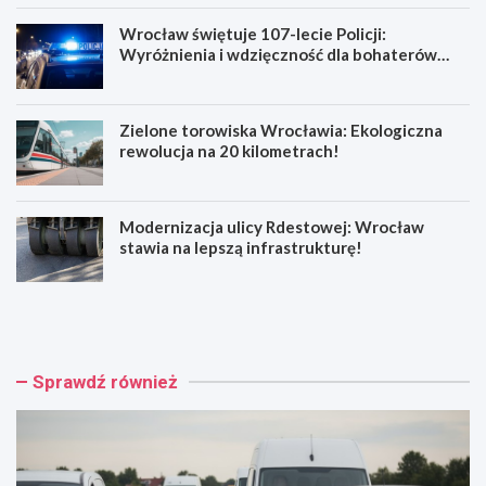
Wrocław świętuje 107-lecie Policji:
Wyróżnienia i wdzięczność dla bohaterów
codzienności
Zielone torowiska Wrocławia: Ekologiczna
rewolucja na 20 kilometrach!
Modernizacja ulicy Rdestowej: Wrocław
stawia na lepszą infrastrukturę!
W
W
y
r
p
o
a
c
d
ł
Sprawdź również
e
a
k
w
n
ś
a
w
R
i
e
ę