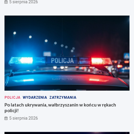
5 sierpnia 2026
POLICJA
WYDARZENIA
ZATRZYMANIA
Po latach ukrywania, wałbrzyszanin w końcu w rękach
policji!
5 sierpnia 2026