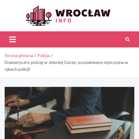
Skip
to
content
Wroc
Inf
Strona główna
Policja
Dramatyczny pościg w Jeleniej Górze: poszukiwany mężczyzna w
rękach policji!