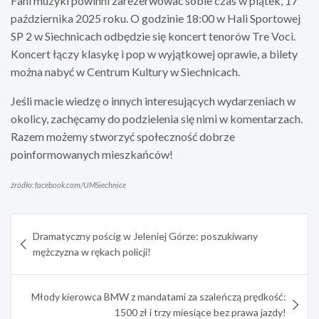
Fani muzyki powinni zarezerwować sobie czas w piątek, 17
października 2025 roku. O godzinie 18:00 w Hali Sportowej
SP 2 w Siechnicach odbędzie się koncert tenorów Tre Voci.
Koncert łączy klasykę i pop w wyjątkowej oprawie, a bilety
można nabyć w Centrum Kultury w Siechnicach.
Jeśli macie wiedzę o innych interesujących wydarzeniach w
okolicy, zachęcamy do podzielenia się nimi w komentarzach.
Razem możemy stworzyć społeczność dobrze
poinformowanych mieszkańców!
źródło: facebook.com/UMSiechnice
Nawigacja
Dramatyczny pościg w Jeleniej Górze: poszukiwany
wpisu
mężczyzna w rękach policji!
Młody kierowca BMW z mandatami za szaleńczą prędkość:
1500 zł i trzy miesiące bez prawa jazdy!