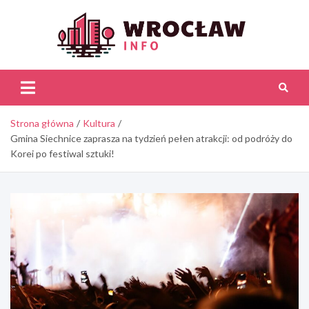
Skip
to
content
Wroc
Inf
Strona główna
Kultura
Gmina Siechnice zaprasza na tydzień pełen atrakcji: od podróży do
Korei po festiwal sztuki!