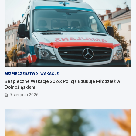
r
!
o
ż
n
o
ś
ć
BEZPIECZEŃSTWO
WAKACJE
Bezpieczne Wakacje 2026: Policja Edukuje Młodzież w
Dolnośląskiem
9 sierpnia 2026