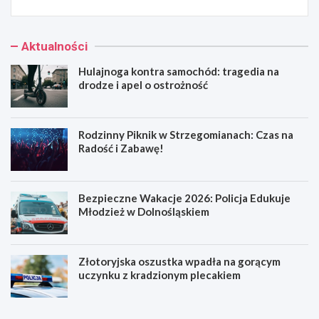
Aktualności
Hulajnoga kontra samochód: tragedia na
drodze i apel o ostrożność
Rodzinny Piknik w Strzegomianach: Czas na
Radość i Zabawę!
Bezpieczne Wakacje 2026: Policja Edukuje
Młodzież w Dolnośląskiem
Złotoryjska oszustka wpadła na gorącym
uczynku z kradzionym plecakiem
H
R
u
o