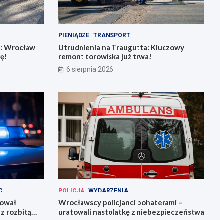
PIENIĄDZE
TRANSPORT
j: Wrocław
Utrudnienia na Traugutta: Kluczowy
rę!
remont torowiska już trwa!
6 sierpnia 2026
C
POLICJA
WYDARZENIA
kował
Wrocławscy policjanci bohaterami –
z rozbitą
uratowali nastolatkę z niebezpieczeństwa