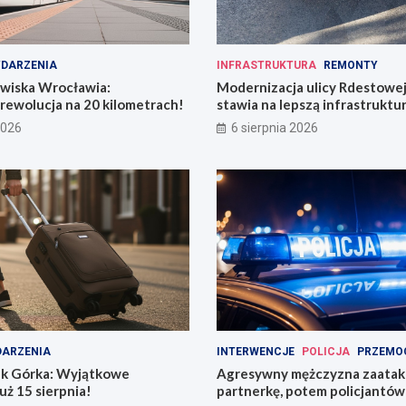
DARZENIA
INFRASTRUKTURA
REMONTY
owiska Wrocławia:
Modernizacja ulicy Rdestowe
rewolucja na 20 kilometrach!
stawia na lepszą infrastruktu
2026
6 sierpnia 2026
ARZENIA
INTERWENCJE
POLICJA
PRZEMO
k Górka: Wyjątkowe
Agresywny mężczyzna zaata
uż 15 sierpnia!
partnerkę, potem policjantów 