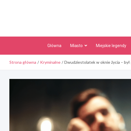
Skip
to
content
Główna
Miasto
Miejskie legendy
Strona główna
Kryminalne
Dwudziestolatek w oknie życia – był 