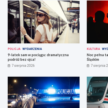
POLICJA
WYDARZENIA
KULTURA
WYD
9-latek sam w pociągu: dramatyczna
Noc pełna ta
podróż bez ojca!
Śląskim
7 sierpnia 2026
7 sierpnia 