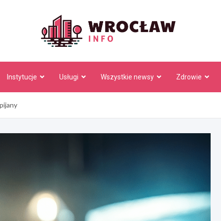
Wrocł
Instytucje
Usługi
Wszystkie newsy
Zdrowie
pijany