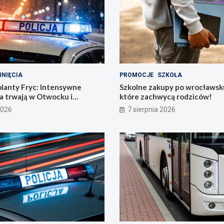
INIĘCIA
PROMOCJE
SZKOŁA
olanty Fryc: Intensywne
Szkolne zakupy po wrocławsk
a trwają w Otwocku i
które zachwycą rodziców!
2026
7 sierpnia 2026