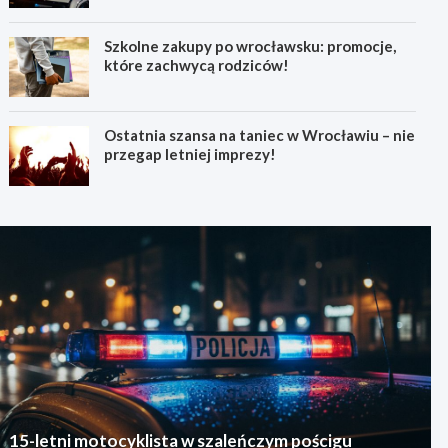
Szkolne zakupy po wrocławsku: promocje,
które zachwycą rodziców!
Ostatnia szansa na taniec w Wrocławiu – nie
przegap letniej imprezy!
15-letni motocyklista w szaleńczym pościgu