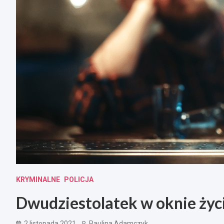
KRYMINALNE
POLICJA
Dwudziestolatek w oknie życi
2 listopada 2021
Paulina Adamczyk