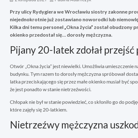
Przy ulicy Rydygiera we Wrocławiu siostry zakonne prowa
niejednokrotnie już zostawiano noworodki lub niemowlęta
Kilka dni temu personel „Okna życia” został obudzony p
okienko przedostał się… dorosły mężczyzna.
Pijany 20-latek zdołał przejść
Otwór „Okna życia” jest niewielki. Umożliwia umieszczenie 
budynku. Tym razem to dorosły mężczyzna spróbował dostać 
latka przeciskającego się przez małe okienko musiał być sp
że jest ponadto w stanie nietrzeźwości.
Chłopak nie był w stanie powiedzieć, co skłoniło go do podj
które zajęły się 20-latkiem.
Nietrzeźwy mężczyzna uszkodz