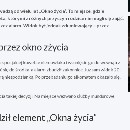
dzą od wielu lat „Okno życia”. To miejsce, gdzie
, którymi z różnych przyczyn rodzice nie mogli się zająć.
rzez alarm. Widok był jednak zdumiewający – przez
 przez okno zżycia
na specjalnej kuwetce niemowlaka i wsunięcie go do wewnątrz
się do środka, a alarm zbudził zakonnice. Już sam widok 20-
orą niespodzianką. Po przebadaniu go alkomatem okazało się,
ęcia takiej decyzji. Na miejsce wezwano służby mundurowe,
ił element „Okna życia”