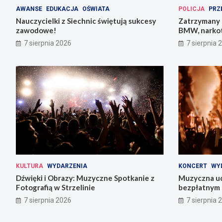
AWANSE
EDUKACJA
OŚWIATA
POLICJA
PRZ
Nauczycielki z Siechnic świętują sukcesy
Zatrzymany 
zawodowe!
BMW, narkot
pojazdów
7 sierpnia 2026
7 sierpnia 
KULTURA
WYDARZENIA
KONCERT
WY
Dźwięki i Obrazy: Muzyczne Spotkanie z
Muzyczna uc
Fotografią w Strzelinie
bezpłatnym 
7 sierpnia 2026
7 sierpnia 