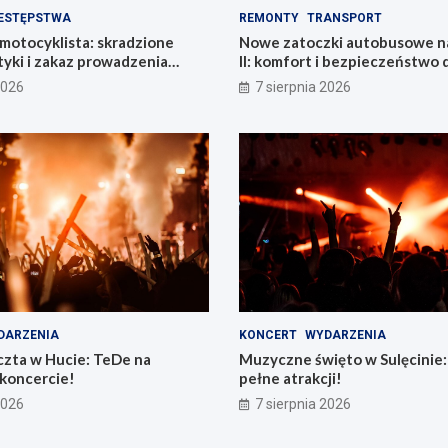
ESTĘPSTWA
REMONTY
TRANSPORT
motocyklista: skradzione
Nowe zatoczki autobusowe na
yki i zakaz prowadzenia
II: komfort i bezpieczeństwo 
mieszkańców!
2026
7 sierpnia 2026
DARZENIA
KONCERT
WYDARZENIA
zta w Hucie: TeDe na
Muzyczne święto w Sulęcinie: 
koncercie!
pełne atrakcji!
2026
7 sierpnia 2026