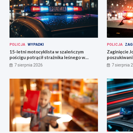
POLICJA
WYPADKI
POLICJA
ZAG
15-letni motocyklista w szaleńczym
Zaginięcie J
pościgu potrącił strażnika leśnego w
poszukiwani
Lwówku Śląskim
Wrocławiu
7 sierpnia 2026
7 sierpnia 