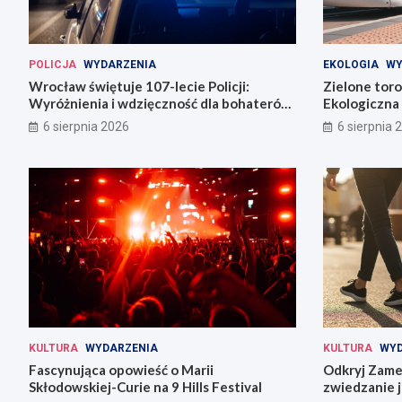
POLICJA
WYDARZENIA
EKOLOGIA
WY
Wrocław świętuje 107-lecie Policji:
Zielone tor
Wyróżnienia i wdzięczność dla bohaterów
Ekologiczna 
codzienności
6 sierpnia 2026
6 sierpnia 
KULTURA
WYDARZENIA
KULTURA
WYD
Fascynująca opowieść o Marii
Odkryj Zame
Skłodowskiej-Curie na 9 Hills Festival
zwiedzanie j