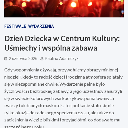
FESTIWALE
WYDARZENIA
Dzień Dziecka w Centrum Kultury:
Uśmiechy i wspólna zabawa
2 czerwca 2026
Paulina Adamczyk
Gdy wspomnienia ożywają, przywołujemy obrazy minionej
niedzieli, kiedy to radość dzieci i rodzinna atmosfera splatały
się w niezapomniane chwile. Wydarzenie pełne było
życzliwości i beztroskiej zabawy, a jego uczestnicy zanurzyli
się w świecie kolorowych warkoczyków, pomalowanych
twarzy i ulubionych maskotek. To spotkanie stało się nie
tylko okazją do radosnego spędzenia czasu, ale także do
zacieśnienia więzi z bliskimi i przyjaciółmi, co dodawało mu
szczególnego uroku.