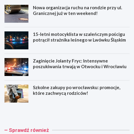
Nowa organizacja ruchu na rondzie przy ul.
Granicznej już w ten weekend!
15-letni motocyklista w szaleńczym pościgu
potrącił strażnika leśnego w Lwówku Śląskim
Zaginięcie Jolanty Fryc: Intensywne
poszukiwania trwają w Otwocku i Wrocławiu
Szkolne zakupy po wrocławsku: promocje,
które zachwycą rodziców!
N
1
o
5
w
-
a
l
o
e
Sprawdź również
r
t