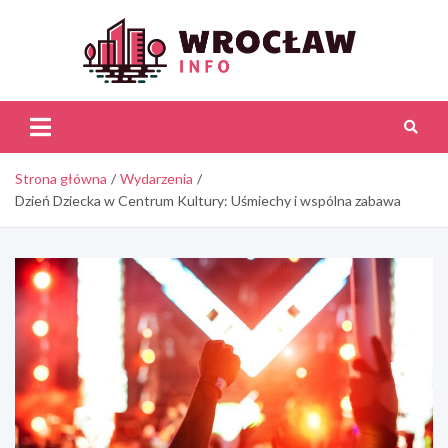
Skip
to
content
Wroc
Inf
Strona główna
Wydarzenia
Dzień Dziecka w Centrum Kultury: Uśmiechy i wspólna zabawa