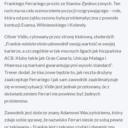
Frankiego Ferrariego prosto ze Stanów Zjednoczonych. Ten
ruch ma na celu wzmocnienie pozycji rozgrywającego – role,
która od początku sezonu była problematyczna z powodu
kontuzji Evansa, Wiśniewskiego i Kolendy.
Oliver Vidin, cytowany przez stronę klubową, stwierdził:
„Frankie wielokrotnie udowodnił swoją wartość w swojej
karierze, a szczególnie w tak mocnych ligach jak hiszpańska
ACB. Kluby takie jak Gran Canaria, Unicaja Malaga i
Manresa są markami gwarantującymi wysoki standard”.
Trener dodał, że kluczowe będzie to, jak reszta drużyny
zaakceptuje Ferrariego i jak sam zawodnik zaaklimatyzuje
się w nowej sytuacji. Vidin jest jednak przekonany, że z
doświadczeniem Ferrari nie powinno być żadnych
problemów.
Zawodnik jest dobrze znany Adamowi Waczyńskiemu, który
zdaje sobie sprawę, że nazwisko Ferrari niesie ze sobą pewne
oczekiwania – Frankie jest rzekomo szybki i dynamiczny.