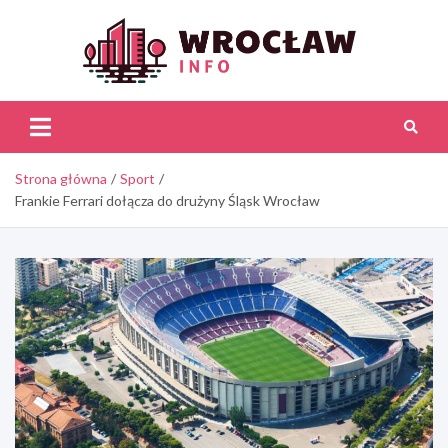
Skip
to
content
Wroc
Inf
Strona główna
Sport
Frankie Ferrari dołącza do drużyny Śląsk Wrocław