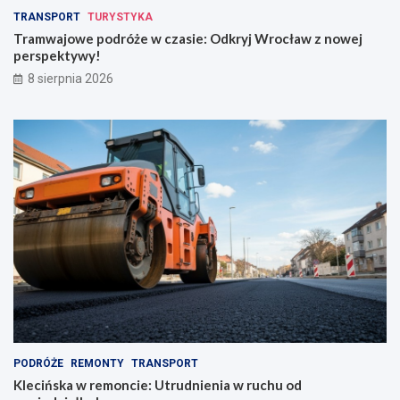
z
w
TRANSPORT
TURYSTYKA
k
e
Tramwajowe podróże w czasie: Odkryj Wrocław z nowej
r
j
perspektywy!
a
p
8 sierpnia 2026
d
e
z
r
i
s
o
p
n
e
y
k
m
t
p
y
l
w
e
y
c
!
a
k
i
e
m
PODRÓŻE
REMONTY
TRANSPORT
Klecińska w remoncie: Utrudnienia w ruchu od