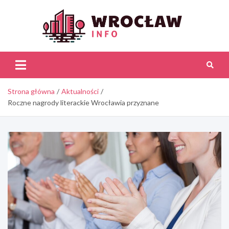
Skip
to
content
Wroc
Inf
Strona główna
Aktualności
Roczne nagrody literackie Wrocławia przyznane