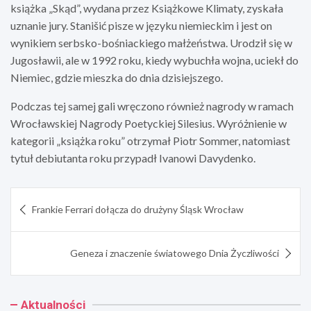
książka „Skąd”, wydana przez Książkowe Klimaty, zyskała
uznanie jury. Stanišić pisze w języku niemieckim i jest on
wynikiem serbsko-bośniackiego małżeństwa. Urodził się w
Jugosławii, ale w 1992 roku, kiedy wybuchła wojna, uciekł do
Niemiec, gdzie mieszka do dnia dzisiejszego.
Podczas tej samej gali wręczono również nagrody w ramach
Wrocławskiej Nagrody Poetyckiej Silesius. Wyróżnienie w
kategorii „książka roku” otrzymał Piotr Sommer, natomiast
tytuł debiutanta roku przypadł Ivanowi Davydenko.
Nawigacja
Frankie Ferrari dołącza do drużyny Śląsk Wrocław
wpisu
Geneza i znaczenie światowego Dnia Życzliwości
Aktualności