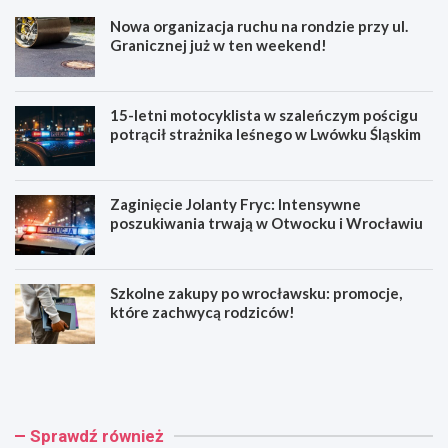
Nowa organizacja ruchu na rondzie przy ul.
Granicznej już w ten weekend!
15-letni motocyklista w szaleńczym pościgu
potrącił strażnika leśnego w Lwówku Śląskim
Zaginięcie Jolanty Fryc: Intensywne
poszukiwania trwają w Otwocku i Wrocławiu
Szkolne zakupy po wrocławsku: promocje,
które zachwycą rodziców!
N
1
o
5
w
-
a
l
o
e
Sprawdź również
r
t