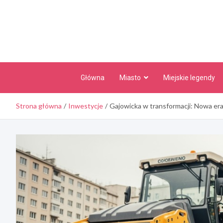
Skip
to
content
Główna
Miasto
Miejskie legendy
Strona główna
Inwestycje
Gajowicka w transformacji: Nowa era 