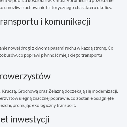
ment w pobliżu kościoła św. Karola Boromeusza pozostanie
o umożliwi zachowanie historycznego charakteru okolicy.
ransportu i komunikacji
ie nowej drogi z dwoma pasami ruchu w każdą stronę. Co
utobusów, co poprawi płynność miejskiego transportu
a rowerzystów
a, Kruczą, Grochową oraz Żelazną doczekają się modernizacji.
zystów ulegną znacznej poprawie, co zostanie osiągnięte
zdni, promując ekologiczny transport.
et inwestycji