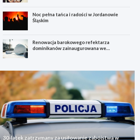
Noc pełna tańca i radości w Jordanowie
Śląskim
Renowacja barokowego refektarza
dominikanów zainaugurowana we
Wrocławiu
30-latek zatrzymany za usiłowanie zabójstwa w