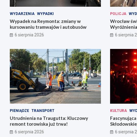
WYDARZENIA
WYPADKI
POLICJA
WYD
Wypadek na Reymonta: zmiany w
Wrocław świę
kursowaniu tramwajów i autobusów
Wyróżnienia
codziennośc
6 sierpnia 2026
6 sierpnia 
PIENIĄDZE
TRANSPORT
KULTURA
WYD
Utrudnienia na Traugutta: Kluczowy
Fascynująca 
remont torowiska już trwa!
Skłodowskiej
6 sierpnia 2026
6 sierpnia 