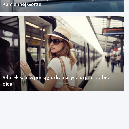
Kamiennej Górze
9-latek sam w pociągu: dramatyczna podróż bez
ojca!