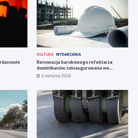
KULTURA
WYDARZENIA
Jordanowie
Renowacja barokowego refektarza
dominikanów zainaugurowana we
Wrocławiu
6 sierpnia 2026