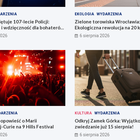
ARZENIA
EKOLOGIA
WYDARZENIA
tuje 107-lecie Policji:
Zielone torowiska Wrocławia
 i wdzięczność dla bohaterów
Ekologiczna rewolucja na 20 
i
2026
6 sierpnia 2026
ARZENIA
KULTURA
WYDARZENIA
opowieść o Marii
Odkryj Zamek Górka: Wyjątk
-Curie na 9 Hills Festival
zwiedzanie już 15 sierpnia!
2026
6 sierpnia 2026