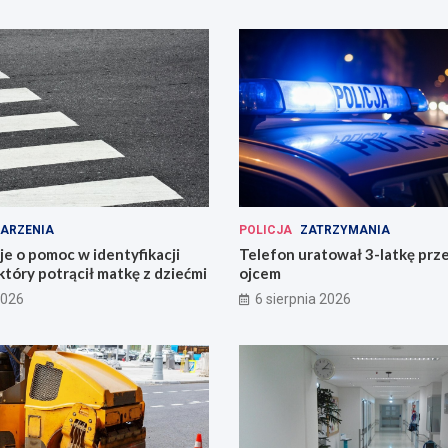
ARZENIA
POLICJA
ZATRZYMANIA
uje o pomoc w identyfikacji
Telefon uratował 3-latkę prz
który potrącił matkę z dziećmi
ojcem
2026
6 sierpnia 2026