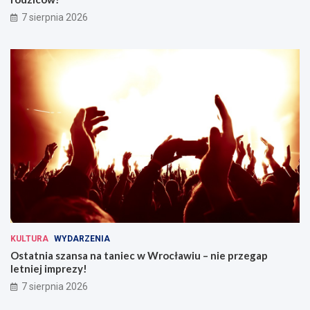
ó
w
7 sierpnia 2026
w
i
k
u
u
Ś
l
ą
s
k
i
m
KULTURA
WYDARZENIA
Ostatnia szansa na taniec w Wrocławiu – nie przegap
letniej imprezy!
7 sierpnia 2026