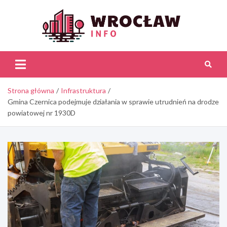
Skip
to
content
Wroc
Inf
Strona główna
Infrastruktura
Gmina Czernica podejmuje działania w sprawie utrudnień na drodze
powiatowej nr 1930D