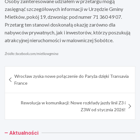
Osoby zainteresowane udziałem w przetargu mogą
zasięgnąć szczegółowych informacji w Urzędzie Gminy
Mietków, pokój 19, dzwoniąc pod numer 71 360 49 07.
Przetarg ten stanowi doskonałą okazję zarówno dla
nabywców prywatnych, jak i inwestorów, którzy poszukują
atrakcyjnej nieruchomości w malowniczej Sobótce.
Źródło: facebook.com/mietkowgmina
Nawigacja
Wrocław zyska nowe połączenie do Paryża dzięki Transavia
wpisu
France
Rewolucja w komunikacji: Nowe rozkłady jazdy linii Z3 i
Z3W od stycznia 2026!
Aktualności