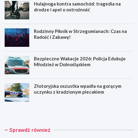
Hulajnoga kontra samochód: tragedia na
drodze i apel o ostrożność
Rodzinny Piknik w Strzegomianach: Czas na
Radość i Zabawę!
Bezpieczne Wakacje 2026: Policja Edukuje
Młodzież w Dolnośląskiem
Złotoryjska oszustka wpadła na gorącym
uczynku z kradzionym plecakiem
H
R
u
o
l
d
a
z
j
i
Sprawdź również
n
n
o
n