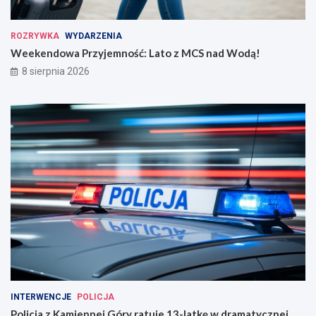
ROZRYWKA
WYDARZENIA
Weekendowa Przyjemność: Lato z MCS nad Wodą!
8 sierpnia 2026
INTERWENCJE
POLICJA
Policja z Kamiennej Góry ratuje 13-latkę w dramatycznej