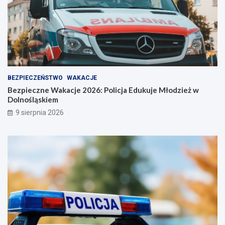
ś
ć
BEZPIECZEŃSTWO
WAKACJE
Bezpieczne Wakacje 2026: Policja Edukuje Młodzież w
Dolnośląskiem
9 sierpnia 2026