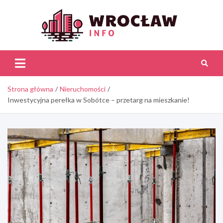
Skip
to
content
Wroc
Inf
Strona główna
Nieruchomości
Inwestycyjna perełka w Sobótce – przetarg na mieszkanie!