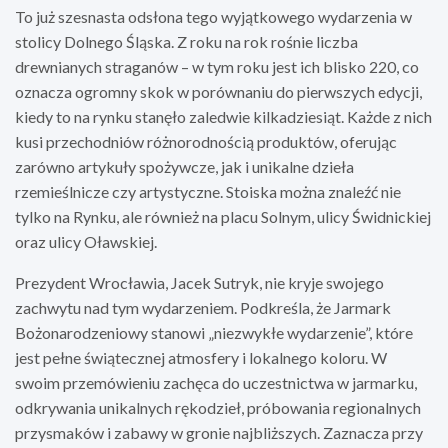
To już szesnasta odsłona tego wyjątkowego wydarzenia w
stolicy Dolnego Śląska. Z roku na rok rośnie liczba
drewnianych straganów – w tym roku jest ich blisko 220, co
oznacza ogromny skok w porównaniu do pierwszych edycji,
kiedy to na rynku stanęło zaledwie kilkadziesiąt. Każde z nich
kusi przechodniów różnorodnością produktów, oferując
zarówno artykuły spożywcze, jak i unikalne dzieła
rzemieślnicze czy artystyczne. Stoiska można znaleźć nie
tylko na Rynku, ale również na placu Solnym, ulicy Świdnickiej
oraz ulicy Oławskiej.
Prezydent Wrocławia, Jacek Sutryk, nie kryje swojego
zachwytu nad tym wydarzeniem. Podkreśla, że Jarmark
Bożonarodzeniowy stanowi „niezwykłe wydarzenie”, które
jest pełne świątecznej atmosfery i lokalnego koloru. W
swoim przemówieniu zachęca do uczestnictwa w jarmarku,
odkrywania unikalnych rękodzieł, próbowania regionalnych
przysmaków i zabawy w gronie najbliższych. Zaznacza przy