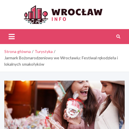
Skip
to
content
Wroc
Inf
Strona główna
Turystyka
Jarmark Bożonarodzeniowy we Wrocławiu: Festiwal rękodzieła i
lokalnych smakołyków