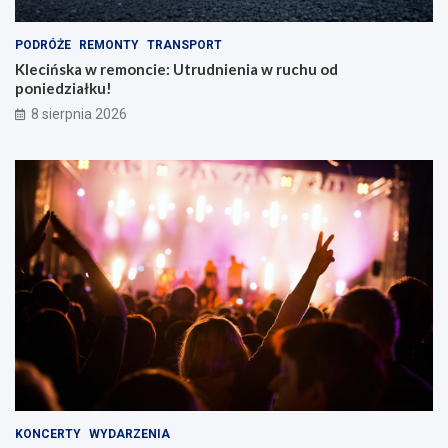
m
PODRÓŻE
REMONTY
TRANSPORT
Klecińska w remoncie: Utrudnienia w ruchu od
poniedziałku!
8 sierpnia 2026
KONCERTY
WYDARZENIA