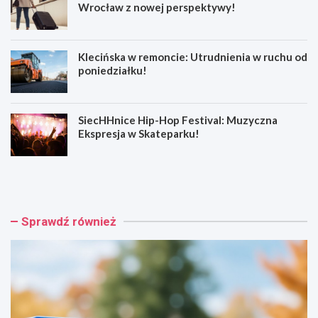
Wrocław z nowej perspektywy!
Klecińska w remoncie: Utrudnienia w ruchu od
poniedziałku!
SiecHHnice Hip-Hop Festival: Muzyczna
Ekspresja w Skateparku!
Z
T
ł
r
o
a
t
m
o
w
Sprawdź również
r
a
y
j
j
o
s
w
k
e
a
p
o
o
s
d