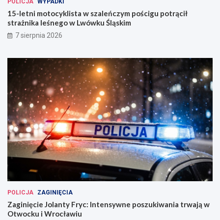
POLICJA
WYPADKI
15-letni motocyklista w szaleńczym pościgu potrącił
strażnika leśnego w Lwówku Śląskim
7 sierpnia 2026
POLICJA
ZAGINIĘCIA
Zaginięcie Jolanty Fryc: Intensywne poszukiwania trwają w
Otwocku i Wrocławiu