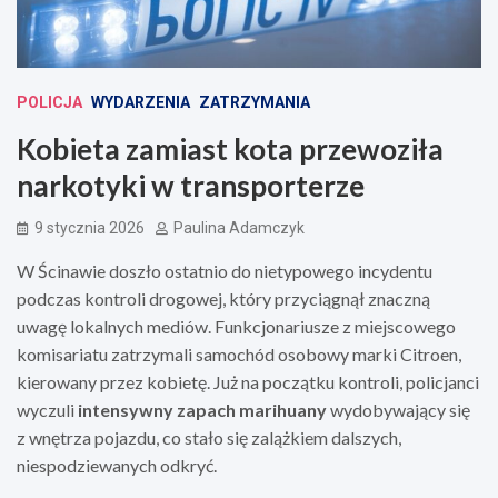
POLICJA
WYDARZENIA
ZATRZYMANIA
Kobieta zamiast kota przewoziła
narkotyki w transporterze
9 stycznia 2026
Paulina Adamczyk
W Ścinawie doszło ostatnio do nietypowego incydentu
podczas kontroli drogowej, który przyciągnął znaczną
uwagę lokalnych mediów. Funkcjonariusze z miejscowego
komisariatu zatrzymali samochód osobowy marki Citroen,
kierowany przez kobietę. Już na początku kontroli, policjanci
wyczuli
intensywny zapach marihuany
wydobywający się
z wnętrza pojazdu, co stało się zalążkiem dalszych,
niespodziewanych odkryć.