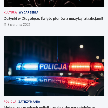
KULTURA
WYDARZENIA
Dożynki w Długołęce: Święto plonów z muzyką i atrakcjami!
8 sierpnia 2026
POLICJA
ZATRZYMANIA
Mężczyzna w rękach policji – znalezisko narkotyków w