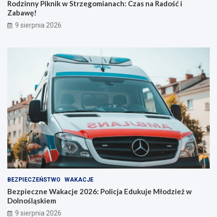
Rodzinny Piknik w Strzegomianach: Czas na Radość i
e
Z
Zabawę!
l
a
9 sierpnia 2026
o
b
o
a
s
w
t
ę
r
!
o
ż
n
o
ś
ć
BEZPIECZEŃSTWO
WAKACJE
Bezpieczne Wakacje 2026: Policja Edukuje Młodzież w
Dolnośląskiem
9 sierpnia 2026