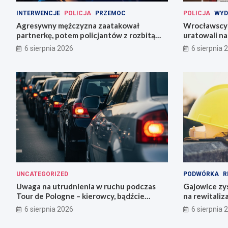
INTERWENCJE
POLICJA
PRZEMOC
POLICJA
WYD
Agresywny mężczyzna zaatakował
Wrocławscy 
partnerkę, potem policjantów z rozbitą
uratowali n
butelką
6 sierpnia 2026
6 sierpnia 
UNCATEGORIZED
PODWÓRKA
R
Uwaga na utrudnienia w ruchu podczas
Gajowice zys
Tour de Pologne – kierowcy, bądźcie
na rewitaliz
przygotowani!
6 sierpnia 2026
6 sierpnia 