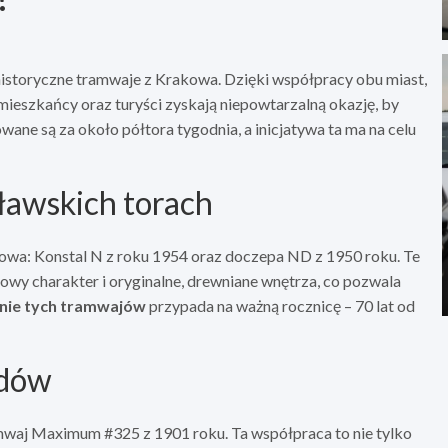
istoryczne tramwaje z Krakowa. Dzięki współpracy obu miast,
ieszkańcy oraz turyści zyskają niepowtarzalną okazję, by
ane są za około półtora tygodnia, a inicjatywa ta ma na celu
ławskich torach
owa: Konstal N z roku 1954 oraz doczepa ND z 1950 roku. Te
wy charakter i oryginalne, drewniane wnętrza, co pozwala
ie tych tramwajów
przypada na ważną rocznicę – 70 lat od
zdów
waj Maximum #325 z 1901 roku. Ta współpraca to nie tylko