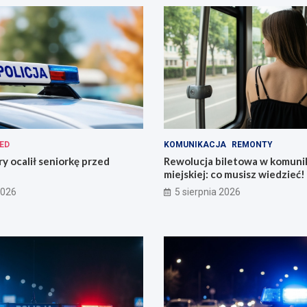
ED
KOMUNIKACJA
REMONTY
ry ocalił seniorkę przed
Rewolucja biletowa w komunik
miejskiej: co musisz wiedzieć!
2026
5 sierpnia 2026