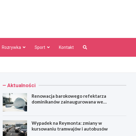
aw Info
Rozrywka
Sport
Kontakt
Aktualności
Renowacja barokowego refektarza
dominikanów zainaugurowana we
Wrocławiu
Wypadek na Reymonta: zmiany w
kursowaniu tramwajów i autobusów