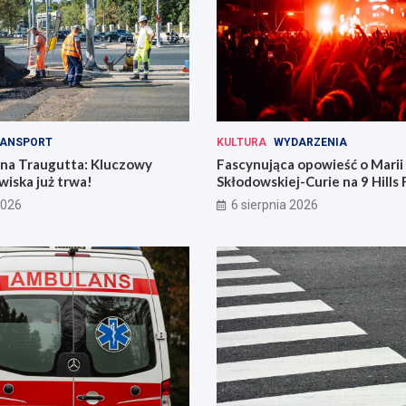
ANSPORT
KULTURA
WYDARZENIA
 na Traugutta: Kluczowy
Fascynująca opowieść o Marii
iska już trwa!
Skłodowskiej-Curie na 9 Hills 
2026
6 sierpnia 2026