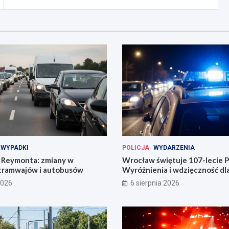
WYPADKI
POLICJA
WYDARZENIA
Reymonta: zmiany w
Wrocław świętuje 107-lecie Po
tramwajów i autobusów
Wyróżnienia i wdzięczność d
codzienności
2026
6 sierpnia 2026