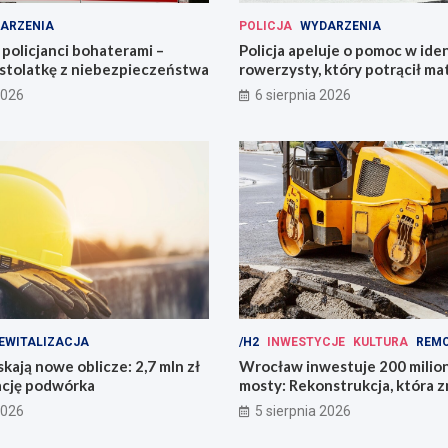
ARZENIA
POLICJA
WYDARZENIA
policjanci bohaterami –
Policja apeluje o pomoc w iden
astolatkę z niebezpieczeństwa
rowerzysty, który potrącił ma
2026
6 sierpnia 2026
EWITALIZACJA
/H2
INWESTYCJE
KULTURA
REM
kają nowe oblicze: 2,7 mln zł
Wrocław inwestuje 200 mili
ację podwórka
mosty: Rekonstrukcja, która z
miasto!
2026
5 sierpnia 2026