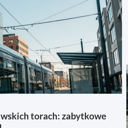
awskich torach: zabytkowe
!