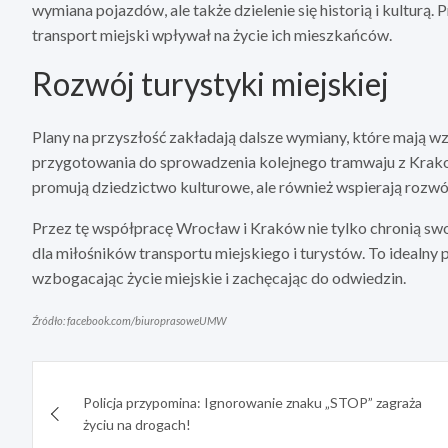
wymiana pojazdów, ale także dzielenie się historią i kulturą.
transport miejski wpływał na życie ich mieszkańców.
Rozwój turystyki miejskiej
Plany na przyszłość zakładają dalsze wymiany, które mają wz
przygotowania do sprowadzenia kolejnego tramwaju z Krakow
promują dziedzictwo kulturowe, ale również wspierają rozwój 
Przez tę współpracę Wrocław i Kraków nie tylko chronią swo
dla miłośników transportu miejskiego i turystów. To idealny 
wzbogacając życie miejskie i zachęcając do odwiedzin.
Źródło: facebook.com/biuroprasoweUMW
Nawigacja
Policja przypomina: Ignorowanie znaku „STOP” zagraża
wpisu
życiu na drogach!