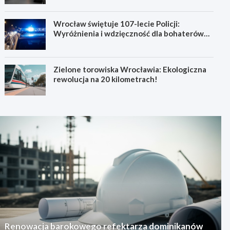
Wrocław świętuje 107-lecie Policji:
Wyróżnienia i wdzięczność dla bohaterów
codzienności
Zielone torowiska Wrocławia: Ekologiczna
rewolucja na 20 kilometrach!
Renowacja barokowego refektarza dominikanów