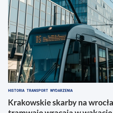
HISTORIA
TRANSPORT
WYDARZENIA
Krakowskie skarby na wrocł
tramwaje wracają w wakacje