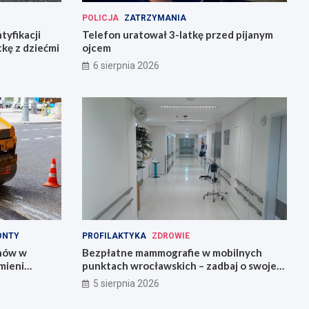
POLICJA
ZATRZYMANIA
tyfikacji
Telefon uratował 3-latkę przed pijanym
tkę z dziećmi
ojcem
6 sierpnia 2026
ONTY
PROFILAKTYKA
ZDROWIE
onów w
Bezpłatne mammografie w mobilnych
mieni
punktach wrocławskich – zadbaj o swoje
zdrowie!
5 sierpnia 2026