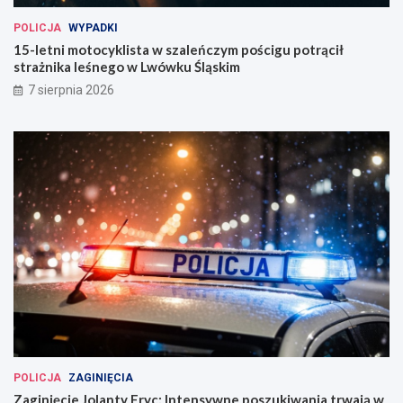
POLICJA
WYPADKI
15-letni motocyklista w szaleńczym pościgu potrącił
strażnika leśnego w Lwówku Śląskim
7 sierpnia 2026
POLICJA
ZAGINIĘCIA
Zaginięcie Jolanty Fryc: Intensywne poszukiwania trwają w