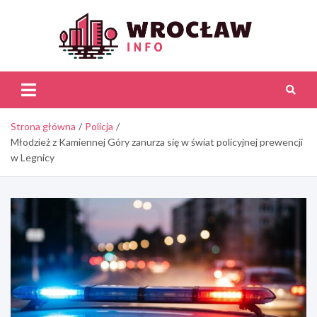
Skip
to
content
Wroc
Inf
Strona główna
Policja
Młodzież z Kamiennej Góry zanurza się w świat policyjnej prewencji
w Legnicy