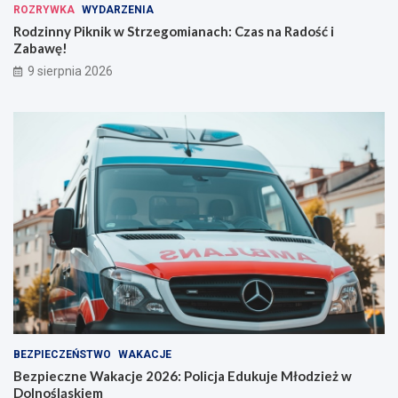
a
ć
ROZRYWKA
WYDARZENIA
p
i
Rodzinny Piknik w Strzegomianach: Czas na Radość i
e
Z
Zabawę!
l
a
9 sierpnia 2026
o
b
o
a
s
w
t
ę
r
!
o
ż
n
o
ś
ć
BEZPIECZEŃSTWO
WAKACJE
Bezpieczne Wakacje 2026: Policja Edukuje Młodzież w
Dolnośląskiem