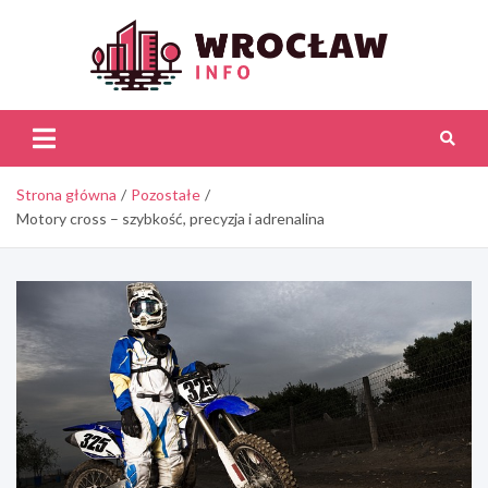
Skip
to
content
Wroc
Inf
Strona główna
Pozostałe
Motory cross – szybkość, precyzja i adrenalina