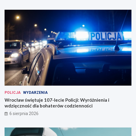
g
u
u
t
r
o
o
b
w
u
a
s
n
ó
a
w
w
e
W
r
o
c
ł
a
POLICJA
WYDARZENIA
w
Wrocław świętuje 107-lecie Policji: Wyróżnienia i
i
wdzięczność dla bohaterów codzienności
u
6 sierpnia 2026