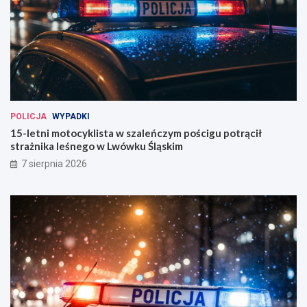
POLICJA
WYPADKI
15-letni motocyklista w szaleńczym pościgu potrącił
strażnika leśnego w Lwówku Śląskim
7 sierpnia 2026