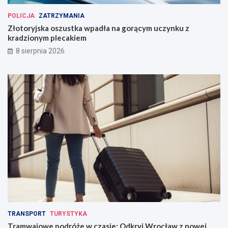
POLICJA
ZATRZYMANIA
Złotoryjska oszustka wpadła na gorącym uczynku z
kradzionym plecakiem
8 sierpnia 2026
TRANSPORT
TURYSTYKA
Tramwajowe podróże w czasie: Odkryj Wrocław z nowej