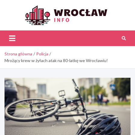
Skip
to
content
Wroc
Inf
Strona główna
Policja
Mrożący krew w żyłach atak na 80-latkę we Wrocławiu!