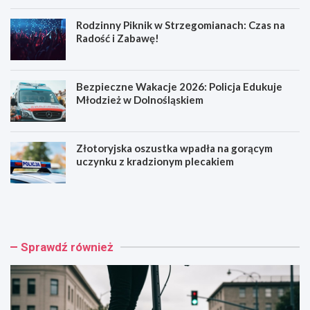
Rodzinny Piknik w Strzegomianach: Czas na
Radość i Zabawę!
Bezpieczne Wakacje 2026: Policja Edukuje
Młodzież w Dolnośląskiem
Złotoryjska oszustka wpadła na gorącym
uczynku z kradzionym plecakiem
H
R
u
o
l
d
a
z
j
i
Sprawdź również
n
n
o
n
g
y
a
P
k
i