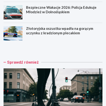
Bezpieczne Wakacje 2026: Policja Edukuje
Młodzież w Dolnośląskiem
Złotoryjska oszustka wpadła na gorącym
uczynku z kradzionym plecakiem
H
R
u
o
l
d
a
z
j
i
Sprawdź również
n
n
o
n
g
y
a
P
k
i
o
k
n
n
t
i
r
k
a
w