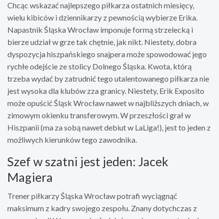
Chcąc wskazać najlepszego piłkarza ostatnich miesięcy,
wielu kibiców i dziennikarzy z pewnością wybierze Erika.
Napastnik Śląska Wrocław imponuje formą strzelecką i
bierze udział w grze tak chętnie, jak nikt. Niestety, dobra
dyspozycja hiszpańskiego snajpera może spowodować jego
rychłe odejście ze stolicy Dolnego Śląska. Kwota, którą
trzeba wydać by zatrudnić tego utalentowanego piłkarza nie
jest wysoka dla klubów zza granicy. Niestety, Erik Exposito
może opuścić Śląsk Wrocław nawet w najbliższych dniach, w
zimowym okienku transferowym. W przeszłości grał w
Hiszpanii (ma za sobą nawet debiut w LaLiga!), jest to jeden z
możliwych kierunków tego zawodnika.
Szef w szatni jest jeden: Jacek
Magiera
Trener piłkarzy Śląska Wrocław potrafi wyciągnąć
maksimum z kadry swojego zespołu. Znany dotychczas z