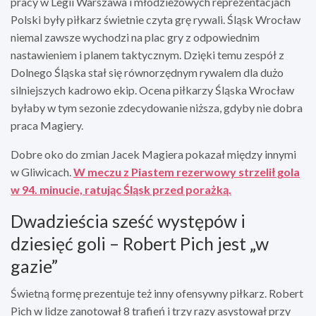
pracy w Legii Warszawa i młodzieżowych reprezentacjach
Polski były piłkarz świetnie czyta grę rywali. Śląsk Wrocław
niemal zawsze wychodzi na plac gry z odpowiednim
nastawieniem i planem taktycznym. Dzięki temu zespół z
Dolnego Śląska stał się równorzędnym rywalem dla dużo
silniejszych kadrowo ekip. Ocena piłkarzy Śląska Wrocław
byłaby w tym sezonie zdecydowanie niższa, gdyby nie dobra
praca Magiery.
Dobre oko do zmian Jacek Magiera pokazał między innymi
w Gliwicach.
W meczu z Piastem rezerwowy strzelił gola
w 94. minucie, ratując Śląsk przed porażką.
Dwadzieścia sześć występów i
dziesięć goli – Robert Pich jest „w
gazie”
Świetną formę prezentuje też inny ofensywny piłkarz. Robert
Pich w lidze zanotował 8 trafień i trzy razy asystował przy