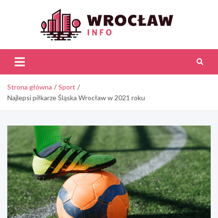
Skip
to
content
Wroc
Inf
Strona główna
Sport
Najlepsi piłkarze Śląska Wrocław w 2021 roku