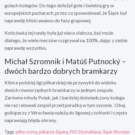
golach kolegów. Do tego dołożył gole i świetną grę w
europejskich pucharach, przez co spowodował, że Śląsk był
naprawdę bliski awansu do fazy grupowej.
Końcówka tej rundy była już nieco słabsza, być może
dlatego, że wiele meczów rozgrywał na 100%, dając z siebie
naprawdę wszystko.
Michał Szromnik i Matúš Putnocký –
dwóch bardzo dobrych bramkarzy
Kibice polskiej ligi piłkarskiej nie przywykli do widoku
dwóch równorzędnych bramkarzy w jednym zespole.
Zarówno młody Polak, jak i bardziej doświadczony kolega
nie raz ratowali zespół przed porażką w tym sezonie. Obaj
golkiperzy z Wrocławia należą do ligowej czołówki i często
naprawiają błędu obrony.
Tags:
piłka nożna
,
piłkarze Śląska
,
PKO Ekstraklasa
,
Śląsk Wrocław