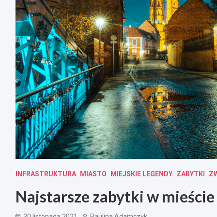
INFRASTRUKTURA
MIASTO
MIEJSKIE LEGENDY
ZABYTKI
ZW
Najstarsze zabytki w mieście
30 listopada 2021
Paulina Adamczyk