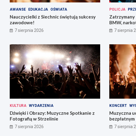
AWANSE
EDUKACJA
OŚWIATA
POLICJA
PRZ
Nauczycielki z Siechnic świętują sukcesy
Zatrzymany 
zawodowe!
BMW, narkot
pojazdów
7 sierpnia 2026
7 sierpnia 
KULTURA
WYDARZENIA
KONCERT
WY
Dźwięki i Obrazy: Muzyczne Spotkanie z
Muzyczna uc
Fotografią w Strzelinie
bezpłatnym 
7 sierpnia 2026
7 sierpnia 