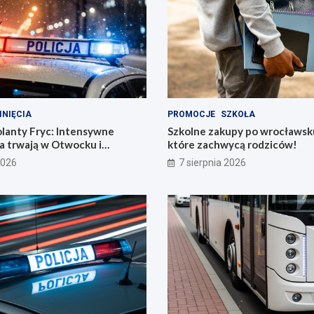
INIĘCIA
PROMOCJE
SZKOŁA
olanty Fryc: Intensywne
Szkolne zakupy po wrocławsk
a trwają w Otwocku i
które zachwycą rodziców!
2026
7 sierpnia 2026