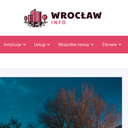
Wrocł
Instytucje
Usługi
Wszystkie newsy
Zdrowie