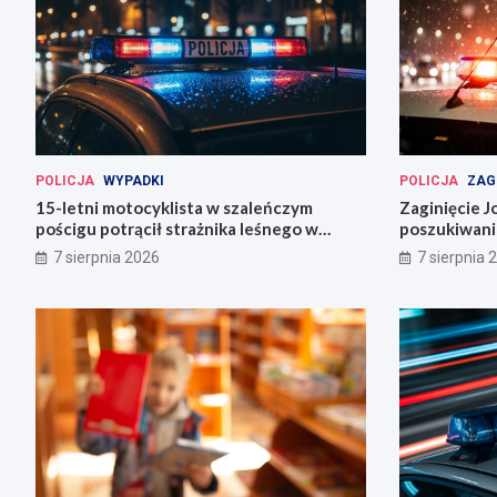
POLICJA
WYPADKI
POLICJA
ZAG
15-letni motocyklista w szaleńczym
Zaginięcie J
pościgu potrącił strażnika leśnego w
poszukiwani
Lwówku Śląskim
Wrocławiu
7 sierpnia 2026
7 sierpnia 