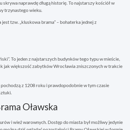
 skrywa naprawdę długą historię. To najstarszy kościół w
wy trzynastego wieku.
a jest tzw. „kluskowa brama” – bohaterka jednej z
ski”. To jeden z najstarszych budynków tego typu w mieście,
ak jak większość zabytków Wrocławia zniszczonych w trakcie
 – pochodzą z 1208 roku i prawdopodobnie w tym czasie
ztuki.
Brama Oławska
rów i wież warownych. Dostęp do miasta był możliwy jedynie
go można dziś oglądać pozostałości Bramy Oławskiej w formie