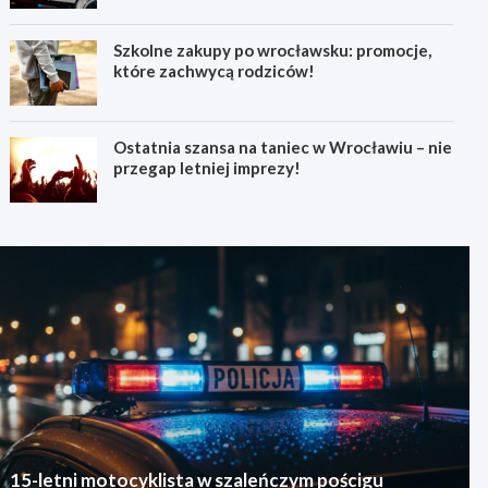
Szkolne zakupy po wrocławsku: promocje,
które zachwycą rodziców!
Ostatnia szansa na taniec w Wrocławiu – nie
przegap letniej imprezy!
15-letni motocyklista w szaleńczym pościgu