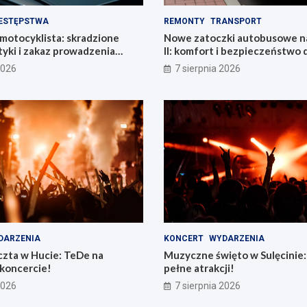
ESTĘPSTWA
REMONTY
TRANSPORT
motocyklista: skradzione
Nowe zatoczki autobusowe na
yki i zakaz prowadzenia
II: komfort i bezpieczeństwo 
mieszkańców!
2026
7 sierpnia 2026
DARZENIA
KONCERT
WYDARZENIA
zta w Hucie: TeDe na
Muzyczne święto w Sulęcinie: 
koncercie!
pełne atrakcji!
2026
7 sierpnia 2026