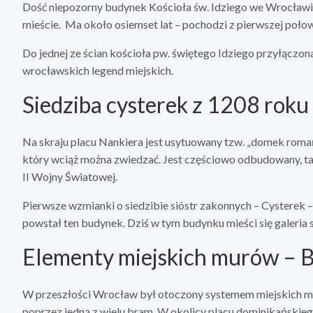
Dość niepozorny budynek Kościoła św. Idziego we Wrocławiu
mieście. Ma około osiemset lat – pochodzi z pierwszej poło
Do jednej ze ścian kościoła pw. świętego Idziego przyłączon
wrocławskich legend miejskich.
Siedziba cysterek z 1208 roku
Na skraju placu Nankiera jest usytuowany tzw. „domek romań
który wciąż można zwiedzać. Jest częściowo odbudowany, t
II Wojny Światowej.
Pierwsze wzmianki o siedzibie sióstr zakonnych – Cysterek
powstał ten budynek. Dziś w tym budynku mieści się galeria s
Elementy miejskich murów – 
W przeszłości Wrocław był otoczony systemem miejskich mu
poprzez jedną z wielu bram. W okolicy placu dominikańskie