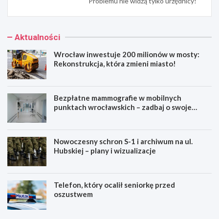
Problemu nie widzą tylko urzędnicy!
Aktualności
Wrocław inwestuje 200 milionów w mosty:
Rekonstrukcja, która zmieni miasto!
Bezpłatne mammografie w mobilnych
punktach wrocławskich – zadbaj o swoje
zdrowie!
Nowoczesny schron S-1 i archiwum na ul.
Hubskiej – plany i wizualizacje
Telefon, który ocalił seniorkę przed
oszustwem
W
B
r
e