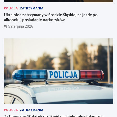
POLICJA
ZATRZYMANIA
Ukrainiec zatrzymany w Środzie Śląskiej za jazdę po
alkoholu i posiadanie narkotyków
5 sierpnia 2026
POLICJA
ZATRZYMANIA
Zatrzymany 40-latek po likwidacji nielegalnej plantacji