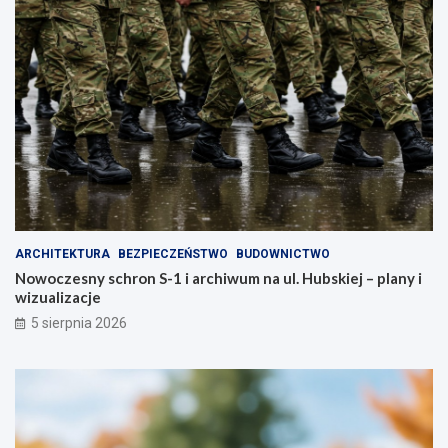
t
h
ó
–
r
z
a
a
z
d
m
b
i
a
e
j
n
o
i
s
m
w
i
o
a
j
ARCHITEKTURA
BEZPIECZEŃSTWO
BUDOWNICTWO
s
e
Nowoczesny schron S-1 i archiwum na ul. Hubskiej – plany i
t
z
wizualizacje
o
d
!
r
5 sierpnia 2026
o
w
i
e
!