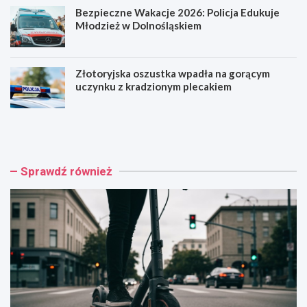
Bezpieczne Wakacje 2026: Policja Edukuje
Młodzież w Dolnośląskiem
Złotoryjska oszustka wpadła na gorącym
uczynku z kradzionym plecakiem
H
R
u
o
l
d
a
z
j
i
Sprawdź również
n
n
o
n
g
y
a
P
k
i
o
k
n
n
t
i
r
k
a
w
s
S