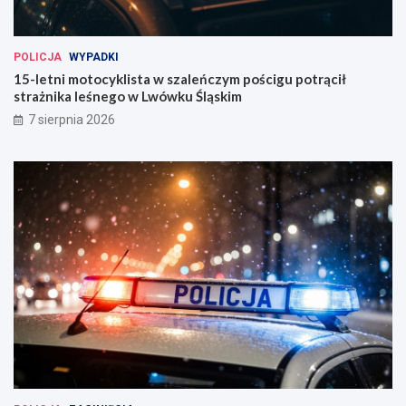
POLICJA
WYPADKI
15-letni motocyklista w szaleńczym pościgu potrącił
strażnika leśnego w Lwówku Śląskim
7 sierpnia 2026