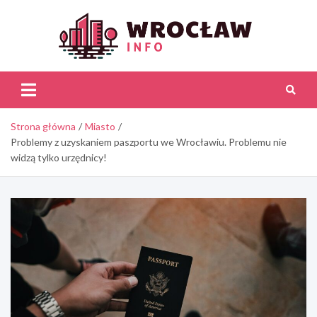
Skip
to
content
Wroc
Inf
Strona główna
Miasto
Problemy z uzyskaniem paszportu we Wrocławiu. Problemu nie
widzą tylko urzędnicy!