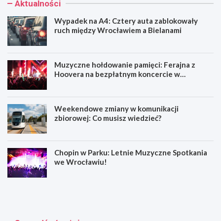
Aktualności
Wypadek na A4: Cztery auta zablokowały
ruch między Wrocławiem a Bielanami
Muzyczne hołdowanie pamięci: Ferajna z
Hoovera na bezpłatnym koncercie w
Wrocławiu
Weekendowe zmiany w komunikacji
zbiorowej: Co musisz wiedzieć?
Chopin w Parku: Letnie Muzyczne Spotkania
we Wrocławiu!
W
M
y
u
p
z
a
y
d
c