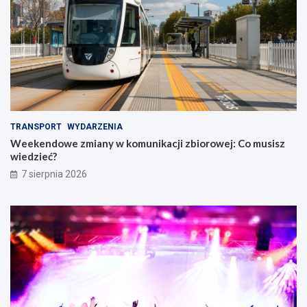
m
m
a
k
B
o
i
n
e
c
l
e
a
r
n
c
a
i
m
e
TRANSPORT
WYDARZENIA
i
w
Weekendowe zmiany w komunikacji zbiorowej: Co musisz
W
wiedzieć?
r
o
7 sierpnia 2026
c
ł
a
w
i
u