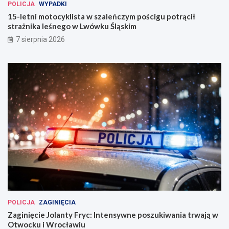
POLICJA
WYPADKI
15-letni motocyklista w szaleńczym pościgu potrącił
strażnika leśnego w Lwówku Śląskim
7 sierpnia 2026
POLICJA
ZAGINIĘCIA
Zaginięcie Jolanty Fryc: Intensywne poszukiwania trwają w
Otwocku i Wrocławiu