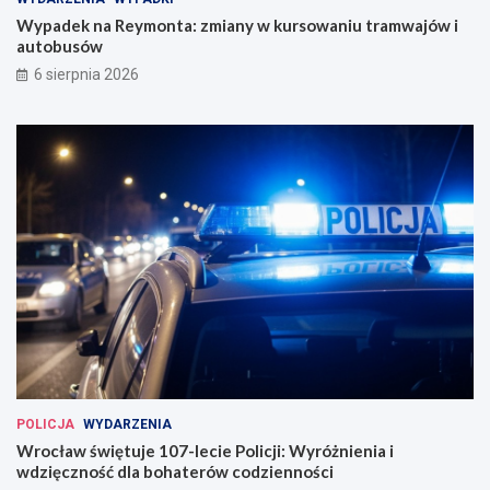
a
c
n
i
Wypadek na Reymonta: zmiany w kursowaniu tramwajów i
y
e
autobusów
w
P
6 sierpnia 2026
k
o
u
l
r
i
s
c
o
j
w
i
a
:
n
W
i
y
u
r
t
ó
r
ż
a
n
m
i
w
e
a
n
j
i
POLICJA
WYDARZENIA
ó
a
Wrocław świętuje 107-lecie Policji: Wyróżnienia i
w
i
wdzięczność dla bohaterów codzienności
i
w