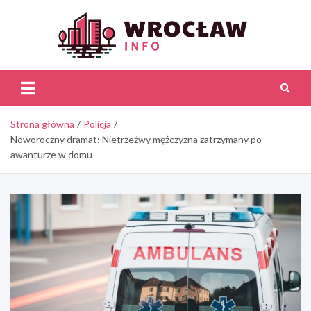
Skip
to
content
Wroc
Inf
Strona główna
Policja
Noworoczny dramat: Nietrzeźwy mężczyzna zatrzymany po
awanturze w domu