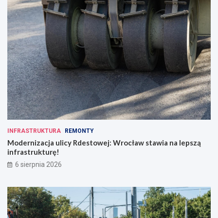
d
z
i
e
n
n
o
ś
c
i
INFRASTRUKTURA
REMONTY
Modernizacja ulicy Rdestowej: Wrocław stawia na lepszą
infrastrukturę!
6 sierpnia 2026