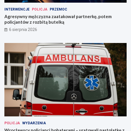
INTERWENCJE
POLICJA
PRZEMOC
Agresywny mężczyzna zaatakował partnerkę, potem
policjantów z rozbitą butelką
6 sierpnia 2026
POLICJA
WYDARZENIA
Wrocławscy policjanci bohaterami – uratowali nastolatkę z