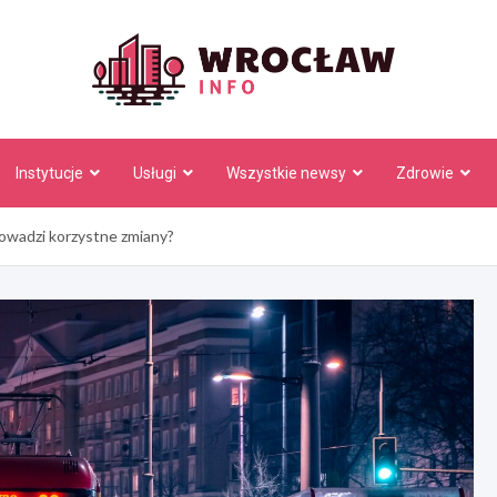
Wrocł
Instytucje
Usługi
Wszystkie newsy
Zdrowie
wadzi korzystne zmiany?