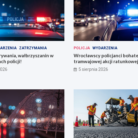
ARZENIA
ZATRZYMANIA
POLICJA
WYDARZENIA
rywania, wałbrzyszanin w
Wrocławscy policjanci bohat
ch policji!
tramwajowej akcji ratunkowej
2026
5 sierpnia 2026