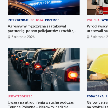
INTERWENCJE
POLICJA
PRZEMOC
POLICJA
WYD
Agresywny mężczyzna zaatakował
Wrocławscy 
partnerkę, potem policjantów z rozbitą
uratowali n
butelką
6 sierpnia 2026
6 sierpnia 
UNCATEGORIZED
PODWÓRKA
R
Uwaga na utrudnienia w ruchu podczas
Gajowice zys
Tour de Pologne – kierowcy, bądźcie
na rewitaliz