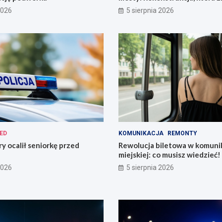
miasto!
2026
5 sierpnia 2026
ED
KOMUNIKACJA
REMONTY
ry ocalił seniorkę przed
Rewolucja biletowa w komunik
miejskiej: co musisz wiedzieć!
2026
5 sierpnia 2026