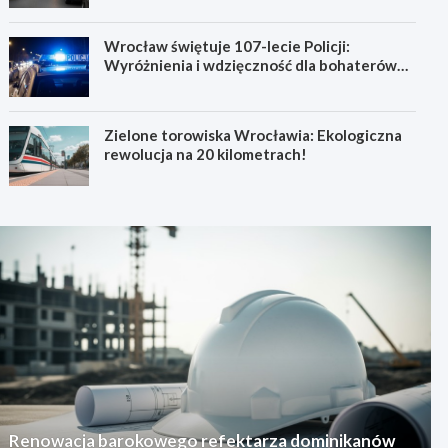
Wrocław świętuje 107-lecie Policji:
Wyróżnienia i wdzięczność dla bohaterów
codzienności
Zielone torowiska Wrocławia: Ekologiczna
rewolucja na 20 kilometrach!
Renowacja barokowego refektarza dominikanów