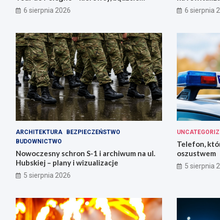
przygotowani!
6 sierpnia 2026
6 sierpnia 
ARCHITEKTURA
BEZPIECZEŃSTWO
UNCATEGORIZ
BUDOWNICTWO
Telefon, któ
Nowoczesny schron S-1 i archiwum na ul.
oszustwem
Hubskiej – plany i wizualizacje
5 sierpnia 
5 sierpnia 2026