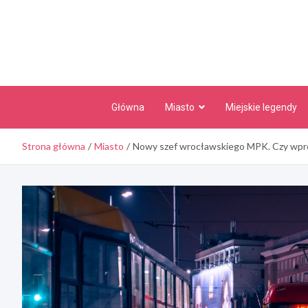
Skip
to
content
Główna
Miasto
Miejskie legendy
Strona główna
Miasto
Nowy szef wrocławskiego MPK. Czy wpro