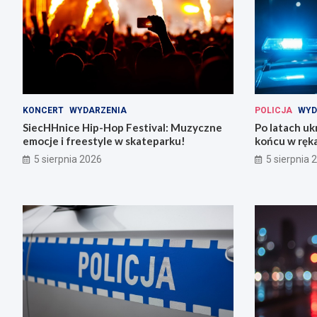
KONCERT
WYDARZENIA
POLICJA
WYD
SiecHHnice Hip-Hop Festival: Muzyczne
Po latach uk
emocje i freestyle w skateparku!
końcu w ręka
5 sierpnia 2026
5 sierpnia 