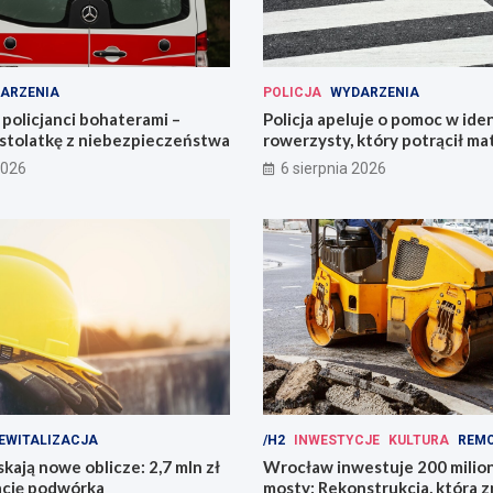
ARZENIA
POLICJA
WYDARZENIA
policjanci bohaterami –
Policja apeluje o pomoc w iden
astolatkę z niebezpieczeństwa
rowerzysty, który potrącił ma
2026
6 sierpnia 2026
EWITALIZACJA
/H2
INWESTYCJE
KULTURA
REM
kają nowe oblicze: 2,7 mln zł
Wrocław inwestuje 200 mili
ację podwórka
mosty: Rekonstrukcja, która z