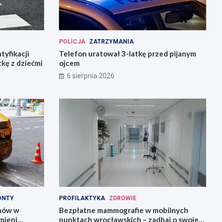
POLICJA
ZATRZYMANIA
tyfikacji
Telefon uratował 3-latkę przed pijanym
tkę z dziećmi
ojcem
6 sierpnia 2026
ONTY
PROFILAKTYKA
ZDROWIE
onów w
Bezpłatne mammografie w mobilnych
mieni
punktach wrocławskich – zadbaj o swoje