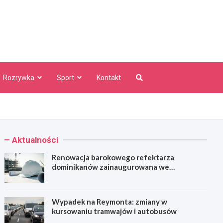
aw Info
Rozrywka
Sport
Kontakt
Aktualności
Renowacja barokowego refektarza
dominikanów zainaugurowana we
Wrocławiu
Wypadek na Reymonta: zmiany w
kursowaniu tramwajów i autobusów