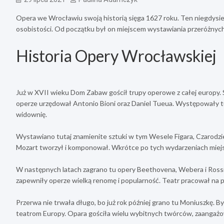
Opera we Wrocławiu swoją historią sięga 1627 roku. Ten niegdysie
osobistości. Od początku był on miejscem wystawiania przeróżnych
Historia Opery Wrocławskiej
Już w XVII wieku Dom Zabaw gościł trupy operowe z całej europy. S
operze urzędował Antonio Bioni oraz Daniel Tueua. Występowały t
widownię.
Wystawiano tutaj znamienite sztuki w tym Wesele Figara, Czarodzie
Mozart tworzył i komponował. Wkrótce po tych wydarzeniach miej
W następnych latach zagrano tu opery Beethovena, Webera i Rossinie
zapewniły operze wielką renomę i popularność. Teatr pracował na 
Przerwa nie trwała długo, bo już rok później grano tu Moniuszkę. 
teatrom Europy. Opara gościła wielu wybitnych twórców, zaangażo