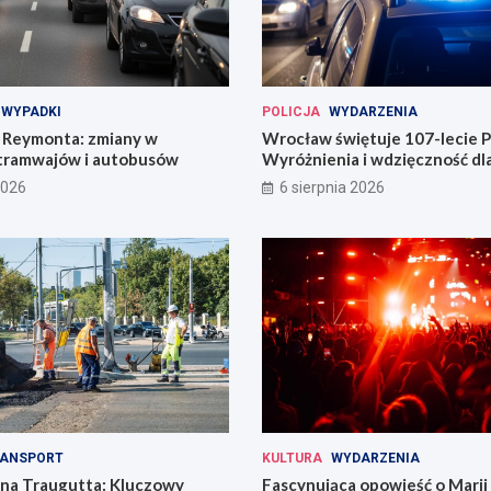
WYPADKI
POLICJA
WYDARZENIA
Reymonta: zmiany w
Wrocław świętuje 107-lecie Po
tramwajów i autobusów
Wyróżnienia i wdzięczność d
codzienności
2026
6 sierpnia 2026
ANSPORT
KULTURA
WYDARZENIA
 na Traugutta: Kluczowy
Fascynująca opowieść o Marii