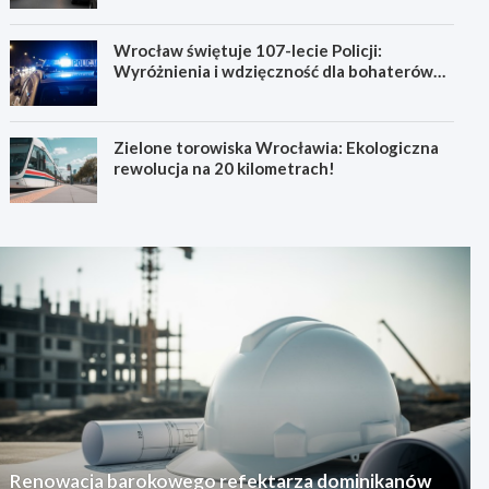
Wrocław świętuje 107-lecie Policji:
Wyróżnienia i wdzięczność dla bohaterów
codzienności
Zielone torowiska Wrocławia: Ekologiczna
rewolucja na 20 kilometrach!
Renowacja barokowego refektarza dominikanów