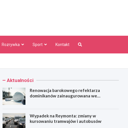
aw Info
Rozrywka
Sport
Kontakt
Aktualności
Renowacja barokowego refektarza
dominikanów zainaugurowana we
Wrocławiu
Wypadek na Reymonta: zmiany w
kursowaniu tramwajów i autobusów