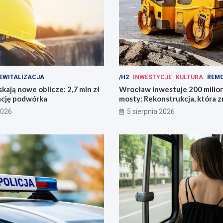
EWITALIZACJA
/H2
INWESTYCJE
KULTURA
REM
kają nowe oblicze: 2,7 mln zł
Wrocław inwestuje 200 mili
ację podwórka
mosty: Rekonstrukcja, która z
miasto!
2026
5 sierpnia 2026