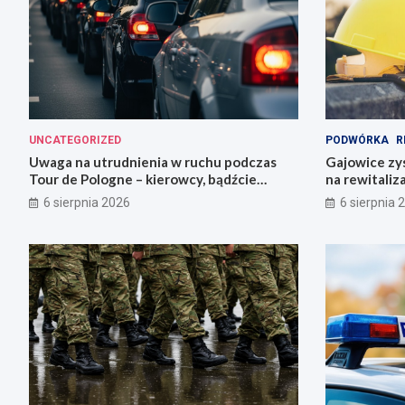
UNCATEGORIZED
PODWÓRKA
R
Uwaga na utrudnienia w ruchu podczas
Gajowice zys
Tour de Pologne – kierowcy, bądźcie
na rewitaliz
przygotowani!
6 sierpnia 2026
6 sierpnia 