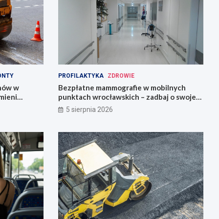
ONTY
PROFILAKTYKA
ZDROWIE
onów w
Bezpłatne mammografie w mobilnych
mieni
punktach wrocławskich – zadbaj o swoje
zdrowie!
5 sierpnia 2026