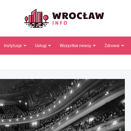
Wrocł
Instytucje
Usługi
Wszystkie newsy
Zdrowie