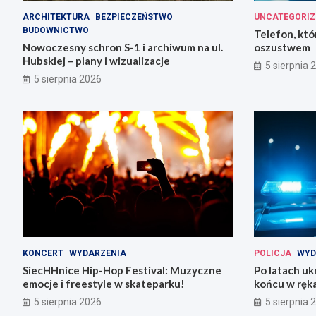
ARCHITEKTURA
BEZPIECZEŃSTWO
UNCATEGORIZ
BUDOWNICTWO
Telefon, któ
Nowoczesny schron S-1 i archiwum na ul.
oszustwem
Hubskiej – plany i wizualizacje
5 sierpnia 
5 sierpnia 2026
KONCERT
WYDARZENIA
POLICJA
WYD
SiecHHnice Hip-Hop Festival: Muzyczne
Po latach uk
emocje i freestyle w skateparku!
końcu w ręka
5 sierpnia 2026
5 sierpnia 