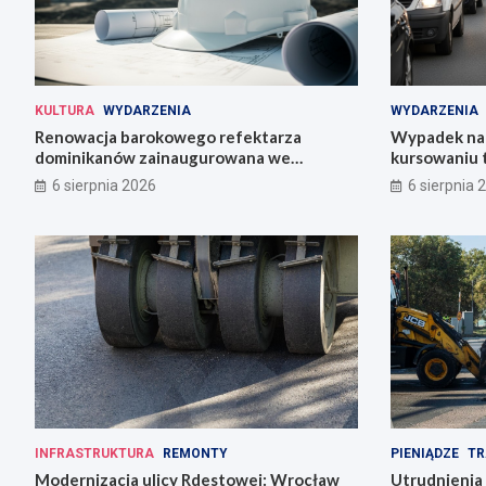
KULTURA
WYDARZENIA
WYDARZENIA
Renowacja barokowego refektarza
Wypadek na 
dominikanów zainaugurowana we
kursowaniu 
Wrocławiu
6 sierpnia 2026
6 sierpnia 
INFRASTRUKTURA
REMONTY
PIENIĄDZE
TR
Modernizacja ulicy Rdestowej: Wrocław
Utrudnienia