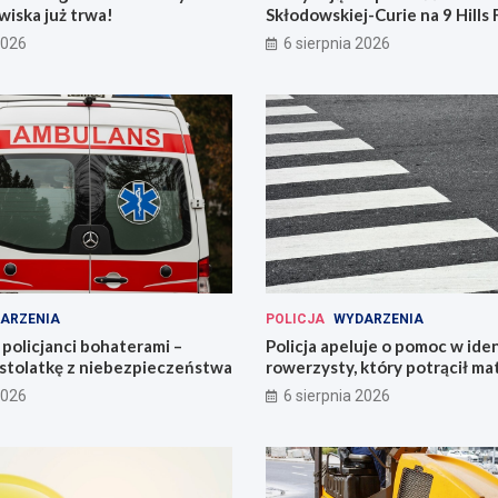
iska już trwa!
Skłodowskiej-Curie na 9 Hills 
2026
6 sierpnia 2026
ARZENIA
POLICJA
WYDARZENIA
policjanci bohaterami –
Policja apeluje o pomoc w iden
astolatkę z niebezpieczeństwa
rowerzysty, który potrącił ma
2026
6 sierpnia 2026