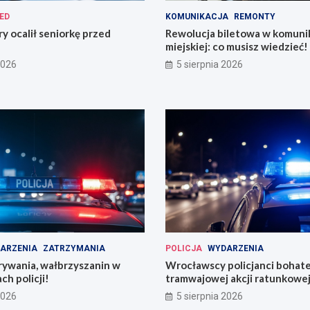
ED
KOMUNIKACJA
REMONTY
ry ocalił seniorkę przed
Rewolucja biletowa w komunik
miejskiej: co musisz wiedzieć!
2026
5 sierpnia 2026
ARZENIA
ZATRZYMANIA
POLICJA
WYDARZENIA
rywania, wałbrzyszanin w
Wrocławscy policjanci bohat
ch policji!
tramwajowej akcji ratunkowej
2026
5 sierpnia 2026