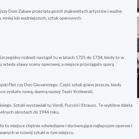
jszy Dom Zabaw przez lata gościł znakomitych artystów i ważne
, mniej lub ważniejszych, sztuk operowych.
zczególny rozkwit nastąpił tu w latach 1725 do 1734, kiedy to w
u wtedy sławy sceny operowej, a miejsce przyciągało sporą
jski Flet czy Don Giovanniego. Część sztuk grano jeszcze, kiedy
sce zyskało nową, dumną nazwę Teatr Królewski.
go. Sztuki wystawiali tu Verdi, Puccini i Strauss. Te wybitne dzieła
pełnych obrotach do 1944 roku.
Było to miejsce chętnie odwiedzane i dorównujące najlepszym operom i
wanych w rozwój sztuki w tym miejscu.