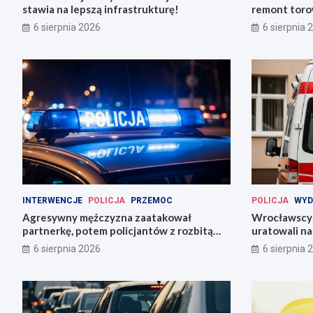
stawia na lepszą infrastrukturę!
remont torow
6 sierpnia 2026
6 sierpnia 
INTERWENCJE
POLICJA
PRZEMOC
POLICJA
WYD
Agresywny mężczyzna zaatakował
Wrocławscy 
partnerkę, potem policjantów z rozbitą
uratowali n
butelką
6 sierpnia 2026
6 sierpnia 