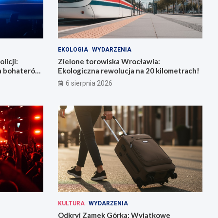
EKOLOGIA
WYDARZENIA
licji:
Zielone torowiska Wrocławia:
la bohaterów
Ekologiczna rewolucja na 20 kilometrach!
6 sierpnia 2026
KULTURA
WYDARZENIA
Odkryj Zamek Górka: Wyjątkowe