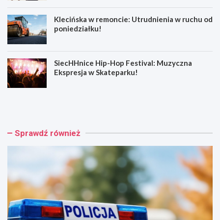
Klecińska w remoncie: Utrudnienia w ruchu od
poniedziałku!
SiecHHnice Hip-Hop Festival: Muzyczna
Ekspresja w Skateparku!
Z
T
ł
r
o
a
t
m
o
w
Sprawdź również
r
a
y
j
j
o
s
w
k
e
a
p
o
o
s
d
z
r
u
ó