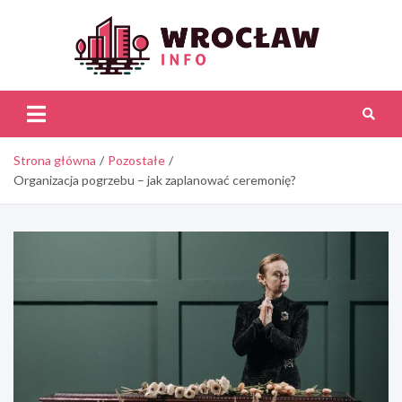
Skip
to
content
Wroc
Inf
Strona główna
Pozostałe
Organizacja pogrzebu – jak zaplanować ceremonię?