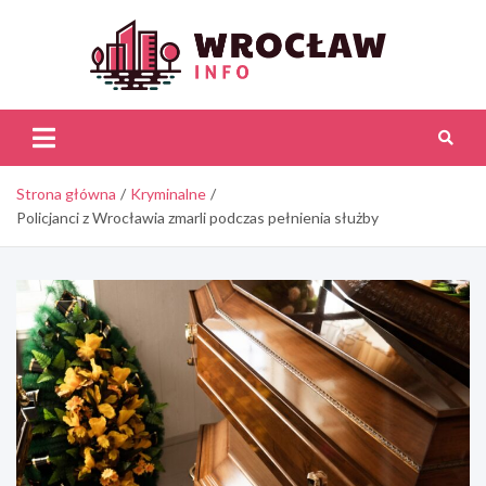
Skip
to
content
Wroc
Inf
Strona główna
Kryminalne
Policjanci z Wrocławia zmarli podczas pełnienia służby