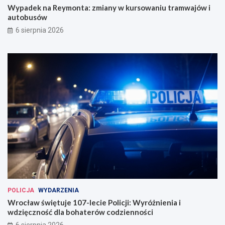
i
ó
Wypadek na Reymonta: zmiany w kursowaniu tramwajów i
n
w
autobusów
a
i
6 sierpnia 2026
u
a
g
u
u
t
r
o
o
b
w
u
a
s
n
ó
a
w
w
e
W
r
o
c
ł
a
POLICJA
WYDARZENIA
w
Wrocław świętuje 107-lecie Policji: Wyróżnienia i
i
wdzięczność dla bohaterów codzienności
u