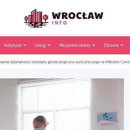
Wrocł
Instytucje
Usługi
Wszystkie newsy
Zdrowie
ymania działalności oddziału ginekologiczno-położniczego w Milickim C