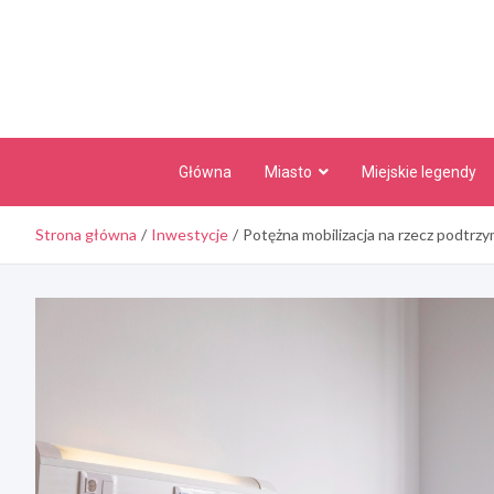
Skip
to
content
Główna
Miasto
Miejskie legendy
Strona główna
Inwestycje
Potężna mobilizacja na rzecz podtrz