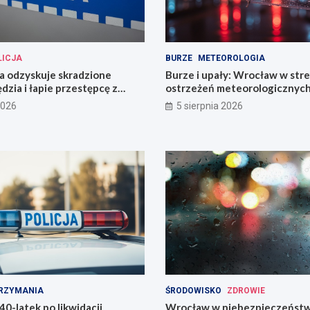
LICJA
BURZE
METEOROLOGIA
cja odzyskuje skradzione
Burze i upały: Wrocław w stre
dzia i łapie przestępcę z
ostrzeżeń meteorologicznyc
2026
5 sierpnia 2026
RZYMANIA
ŚRODOWISKO
ZDROWIE
0-latek po likwidacji
Wrocław w niebezpieczeństw