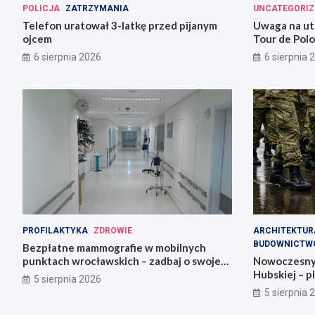
POLICJA
ZATRZYMANIA
UNCATEGORIZ
Telefon uratował 3-latkę przed pijanym
Uwaga na ut
ojcem
Tour de Polo
przygotowan
6 sierpnia 2026
6 sierpnia 
PROFILAKTYKA
ZDROWIE
ARCHITEKTUR
BUDOWNICTW
Bezpłatne mammografie w mobilnych
punktach wrocławskich – zadbaj o swoje
Nowoczesny s
zdrowie!
Hubskiej – pl
5 sierpnia 2026
5 sierpnia 