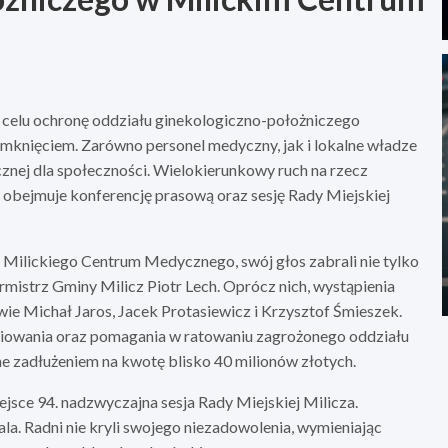
na celu ochronę oddziału ginekologiczno-położniczego
nięciem. Zarówno personel medyczny, jak i lokalne władze
znej dla społeczności. Wielokierunkowy ruch na rzecz
bejmuje konferencję prasową oraz sesję Rady Miejskiej
e Milickiego Centrum Medycznego, swój głos zabrali nie tylko
rmistrz Gminy Milicz Piotr Lech. Oprócz nich, wystąpienia
ie Michał Jaros, Jacek Protasiewicz i Krzysztof Śmieszek.
eniowania oraz pomagania w ratowaniu zagrożonego oddziału
e zadłużeniem na kwotę blisko 40 milionów złotych.
jsce 94. nadzwyczajna sesja Rady Miejskiej Milicza.
la. Radni nie kryli swojego niezadowolenia, wymieniając