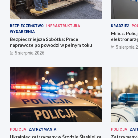
BEZPIECZEŃSTWO
INFRASTRUKTURA
KRADZIEŻ
PO
WYDARZENIA
Milicz: Poli
Bezpieczniejsza Sobótka: Prace
elektronarzę
naprawcze po powodzi w pełnym toku
narkotykami
5 sierpnia 
5 sierpnia 2026
POLICJA
ZATRZYMANIA
POLICJA
ZAT
Ukrainiec zatrzymany w Środzie Śląskiej za
Zatrzymany 4