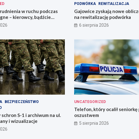
ED
PODWÓRKA
REWITALIZACJA
rudnienia w ruchu podczas
Gajowice zyskają nowe oblicze
gne – kierowcy, bądźcie
na rewitalizację podwórka
i!
2026
6 sierpnia 2026
A
BEZPIECZEŃSTWO
UNCATEGORIZED
O
Telefon, który ocalił seniorkę
chron S-1 i archiwum na ul.
oszustwem
any i wizualizacje
5 sierpnia 2026
2026