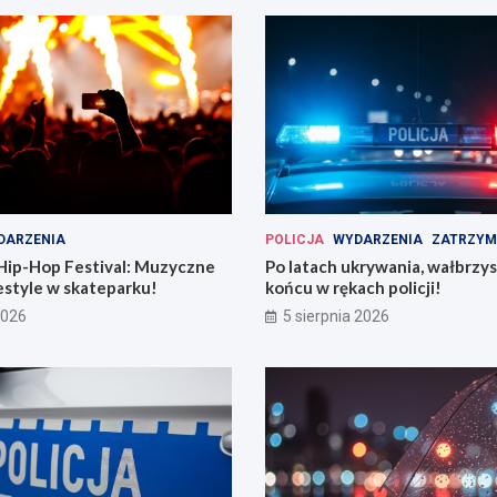
DARZENIA
POLICJA
WYDARZENIA
ZATRZYM
Hip-Hop Festival: Muzyczne
Po latach ukrywania, wałbrzy
estyle w skateparku!
końcu w rękach policji!
2026
5 sierpnia 2026