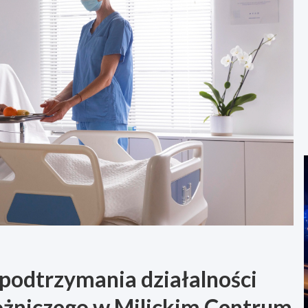
 podtrzymania działalności
ożniczego w Milickim Centrum