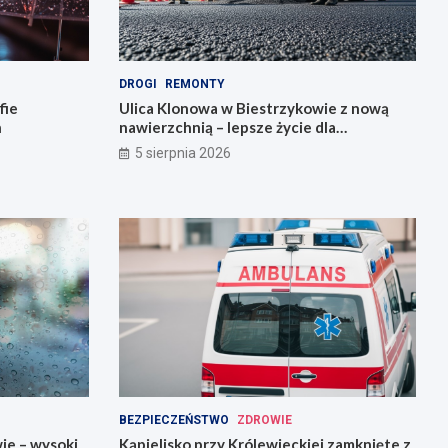
DROGI
REMONTY
fie
Ulica Klonowa w Biestrzykowie z nową
h
nawierzchnią – lepsze życie dla
mieszkańców!
5 sierpnia 2026
BEZPIECZEŃSTWO
ZDROWIE
ie – wysoki
Kąpielisko przy Królewieckiej zamknięte z