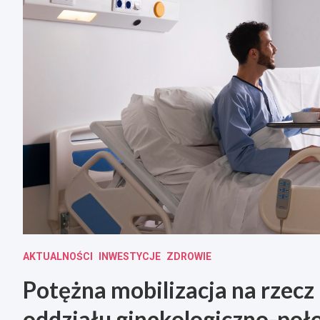
AKTUALNOŚCI
INWESTYCJE
ZDROWIE
Potężna mobilizacja na rzecz
oddziału ginekologiczno-poł