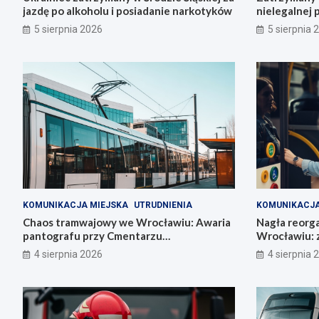
jazdę po alkoholu i posiadanie narkotyków
nielegalnej 
5 sierpnia 2026
5 sierpnia 
KOMUNIKACJA MIEJSKA
UTRUDNIENIA
KOMUNIKACJA
Chaos tramwajowy we Wrocławiu: Awaria
Nagła reorga
pantografu przy Cmentarzu
Wrocławiu: z
Grabiszyńskim
autobusowy
4 sierpnia 2026
4 sierpnia 