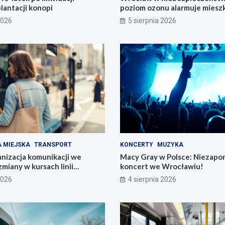
plantacji konopi
poziom ozonu alarmuje mies
2026
5 sierpnia 2026
 MIEJSKA
TRANSPORT
KONCERTY
MUZYKA
nizacja komunikacji we
Macy Gray w Polsce: Niezapo
miany w kursach linii
koncert we Wrocławiu!
ch!
2026
4 sierpnia 2026