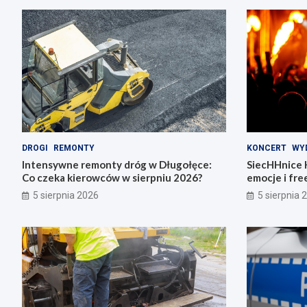
DROGI
REMONTY
KONCERT
WY
Intensywne remonty dróg w Długołęce:
SiecHHnice 
Co czeka kierowców w sierpniu 2026?
emocje i fre
5 sierpnia 2026
5 sierpnia 