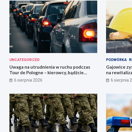
UNCATEGORIZED
PODWÓRKA
R
Uwaga na utrudnienia w ruchu podczas
Gajowice zys
Tour de Pologne – kierowcy, bądźcie
na rewitaliz
przygotowani!
6 sierpnia 2026
6 sierpnia 