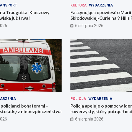
ANSPORT
KULTURA
WYDARZENIA
 na Traugutta: Kluczowy
Fascynująca opowieść o Marii
iska już trwa!
Skłodowskiej-Curie na 9 Hills 
2026
6 sierpnia 2026
ARZENIA
POLICJA
WYDARZENIA
policjanci bohaterami –
Policja apeluje o pomoc w iden
astolatkę z niebezpieczeństwa
rowerzysty, który potrącił ma
2026
6 sierpnia 2026