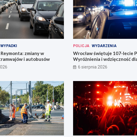
WYPADKI
POLICJA
WYDARZENIA
Reymonta: zmiany w
Wrocław świętuje 107-lecie Po
tramwajów i autobusów
Wyróżnienia i wdzięczność d
codzienności
2026
6 sierpnia 2026