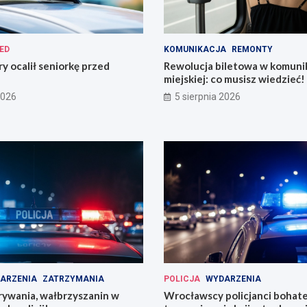
ED
KOMUNIKACJA
REMONTY
ry ocalił seniorkę przed
Rewolucja biletowa w komunik
miejskiej: co musisz wiedzieć!
2026
5 sierpnia 2026
ARZENIA
ZATRZYMANIA
POLICJA
WYDARZENIA
rywania, wałbrzyszanin w
Wrocławscy policjanci bohat