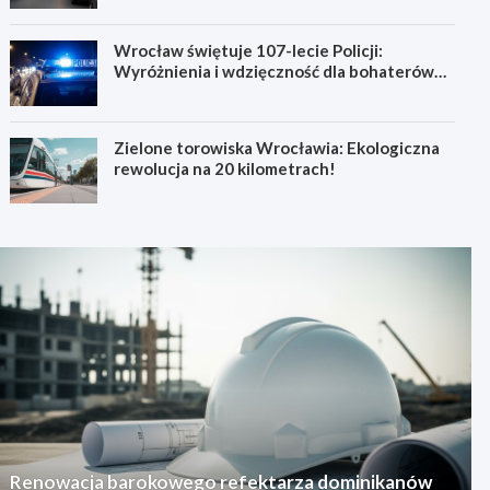
Wrocław świętuje 107-lecie Policji:
Wyróżnienia i wdzięczność dla bohaterów
codzienności
Zielone torowiska Wrocławia: Ekologiczna
rewolucja na 20 kilometrach!
Renowacja barokowego refektarza dominikanów