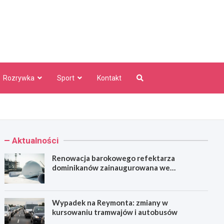
aw Info
Rozrywka
Sport
Kontakt
Aktualności
Renowacja barokowego refektarza
dominikanów zainaugurowana we
Wrocławiu
Wypadek na Reymonta: zmiany w
kursowaniu tramwajów i autobusów