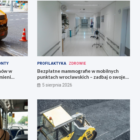
ONTY
PROFILAKTYKA
ZDROWIE
onów w
Bezpłatne mammografie w mobilnych
mieni
punktach wrocławskich – zadbaj o swoje
zdrowie!
5 sierpnia 2026