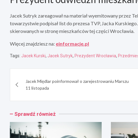
Jacek Sutryk zareagował na materiał wyemitowany przez Tel
towarzystwie podpisał list do prezesa TVP, Jacka Kurskiego.
skierowanych w stronę mieszkańców tej części Wrocławia.
Więcej znajdziesz na:
einformacje.pl
Tags:
Jacek Kurski
,
Jacek Sutryk
,
Prezydent Wrocławia
,
Przedmieś
Nawigacja
Jacek Międlar poinformował o zarejestrowaniu Marszu
wpisu
11 listopada
Sprawdź również