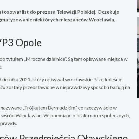
osował list do prezesa Telewizji Polskiej. Oczekuje
tygmatyzowanie niektórych mieszańców Wrocławia,
TVP3 Opole
pod tytułem „Mroczne dzielnice”. Są tam opisywane miejsca w
.
dziernika 2021, który opisywał wrocławskie Przedmieście
żu zostały przedstawione w nieprawdziwy sposób i bazują na
nazywane „Trójkątem Bermudzkim”, co rzeczywiście w
et wśród Wrocławian. Wspomniano o braku norm społecznych,
d prawdy.
ńców Przedmieścia Oławskiego