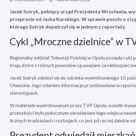
Jacek Sutryk, pełniący urząd Prezydenta Wrocławia, wyst
przeprosin od Jacka Kurskiego. W sprawie poszło o s
którego Sutryk dopatrzył się w jednym z reportaży.
Cykl „Mroczne dzielnice” w 
Regionalny oddział Telewizji Polskiej w Opolu posiada cykl 
kraju, które z różnych powodów są uważane za niebezpieczne
Jacek Sutryk odniósł się do odcinka wyemitowanego 10. paź
Oławskie. Jego zdaniem informacje przedstawione w reporta
stereotypach.
W materiale wyemitowanym przez TVP Opole, osiedle bywa 
przeszłości było potocznym określeniem tego miejsca naw
licznych kradzieżach i rozbojach, co jest już raczej dalekie o
Prezydent odwiedził mieszka