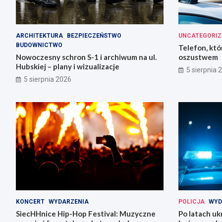
ARCHITEKTURA
BEZPIECZEŃSTWO
UNCATEGORIZ
BUDOWNICTWO
Telefon, któ
Nowoczesny schron S-1 i archiwum na ul.
oszustwem
Hubskiej – plany i wizualizacje
5 sierpnia 
5 sierpnia 2026
KONCERT
WYDARZENIA
POLICJA
WYD
SiecHHnice Hip-Hop Festival: Muzyczne
Po latach uk