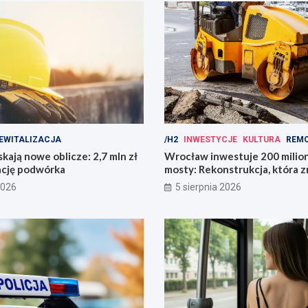
EWITALIZACJA
/H2
INWESTYCJE
KULTURA
REM
kają nowe oblicze: 2,7 mln zł
Wrocław inwestuje 200 mili
ację podwórka
mosty: Rekonstrukcja, która z
miasto!
2026
5 sierpnia 2026