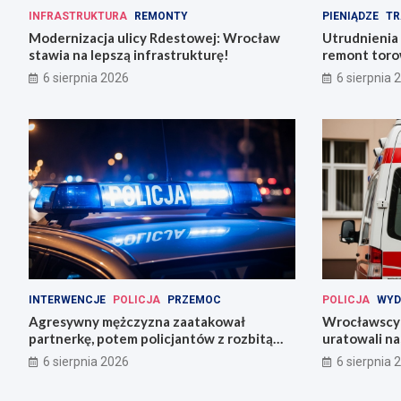
INFRASTRUKTURA
REMONTY
PIENIĄDZE
TR
Modernizacja ulicy Rdestowej: Wrocław
Utrudnienia
stawia na lepszą infrastrukturę!
remont torow
6 sierpnia 2026
6 sierpnia 
INTERWENCJE
POLICJA
PRZEMOC
POLICJA
WYD
Agresywny mężczyzna zaatakował
Wrocławscy 
partnerkę, potem policjantów z rozbitą
uratowali n
butelką
6 sierpnia 2026
6 sierpnia 