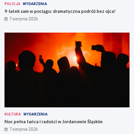
a
c
POLICJA
WYDARZENIA
m
a
9-latek sam w pociągu: dramatyczna podróż bez ojca!
i
!
7 sierpnia 2026
e
n
n
e
j
G
ó
r
z
e
KULTURA
WYDARZENIA
Noc pełna tańca i radości w Jordanowie Śląskim
7 sierpnia 2026