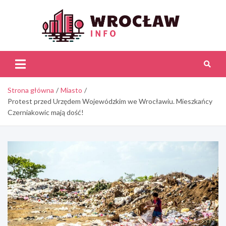
Skip
to
content
Wroc
Inf
Strona główna
Miasto
Protest przed Urzędem Wojewódzkim we Wrocławiu. Mieszkańcy
Czerniakowic mają dość!