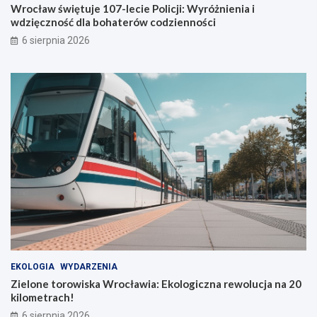
i
w
Wrocław świętuje 107-lecie Policji: Wyróżnienia i
e
i
wdzięczność dla bohaterów codzienności
P
a
6 sierpnia 2026
o
:
l
E
i
k
c
o
j
l
i
o
:
g
W
i
y
c
r
z
ó
n
ż
a
n
r
i
e
e
w
n
o
i
l
EKOLOGIA
WYDARZENIA
a
u
Zielone torowiska Wrocławia: Ekologiczna rewolucja na 20
i
c
kilometrach!
w
j
6 sierpnia 2026
d
a