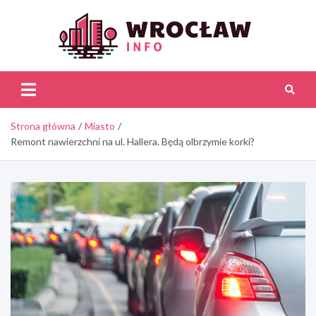
Skip
to
content
Wroc
Inf
Strona główna
Miasto
Remont nawierzchni na ul. Hallera. Będą olbrzymie korki?