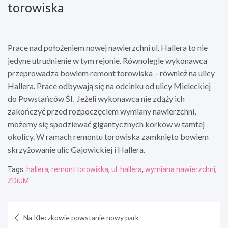
torowiska
Prace nad położeniem nowej nawierzchni ul. Hallera to nie
jedyne utrudnienie w tym rejonie. Równolegle wykonawca
przeprowadza bowiem remont torowiska – również na ulicy
Hallera. Prace odbywają się na odcinku od ulicy Mieleckiej
do Powstańców Śl. Jeżeli wykonawca nie zdąży ich
zakończyć przed rozpoczęciem wymiany nawierzchni,
możemy się spodziewać gigantycznych korków w tamtej
okolicy. W ramach remontu torowiska zamknięto bowiem
skrzyżowanie ulic Gajowickiej i Hallera.
Tags:
hallera
,
remont torowiska
,
ul. hallera
,
wymiana nawierzchni
,
ZDiUM
Nawigacja
Na Kleczkowie powstanie nowy park
wpisu