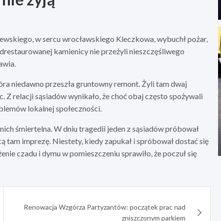
aszewskiego, w sercu wrocławskiego Kleczkowa, wybuchł pożar,
drestaurowanej kamienicy nie przeżyli nieszczęśliwego
awia.
tóra niedawno przeszła gruntowny remont. Żyli tam dwaj
. Z relacji sąsiadów wynikało, że choć obaj często spożywali
oblemów lokalnej społeczności.
 nich śmiertelna. W dniu tragedii jeden z sąsiadów próbował
cą tam imprezę. Niestety, kiedy zapukał i spróbował dostać się
żenie czadu i dymu w pomieszczeniu sprawiło, że poczuł się
Renowacja Wzgórza Partyzantów: początek prac nad
zniszczonym parkiem