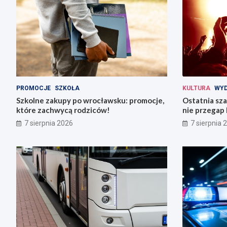
PROMOCJE
SZKOŁA
KULTURA
WYD
Szkolne zakupy po wrocławsku: promocje,
Ostatnia sza
które zachwycą rodziców!
nie przegap 
7 sierpnia 2026
7 sierpnia 