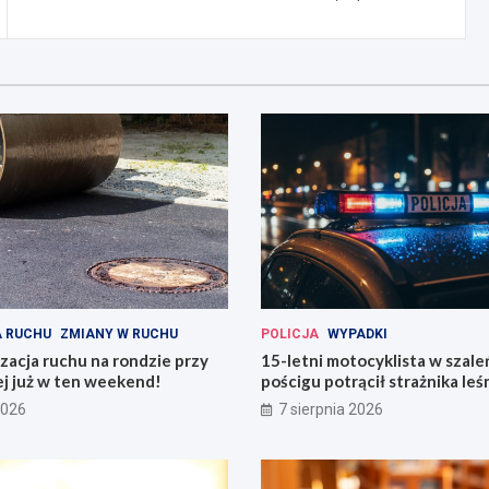
 RUCHU
ZMIANY W RUCHU
POLICJA
WYPADKI
acja ruchu na rondzie przy
15-letni motocyklista w szal
ej już w ten weekend!
pościgu potrącił strażnika le
Lwówku Śląskim
2026
7 sierpnia 2026