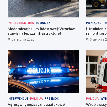
INFRASTRUKTURA
REMONTY
PIENIĄDZE
TR
Modernizacja ulicy Rdestowej: Wrocław
Utrudnienia
stawia na lepszą infrastrukturę!
remont torow
6 sierpnia 2026
6 sierpnia 
INTERWENCJE
POLICJA
PRZEMOC
POLICJA
WYD
Agresywny mężczyzna zaatakował
Wrocławscy 