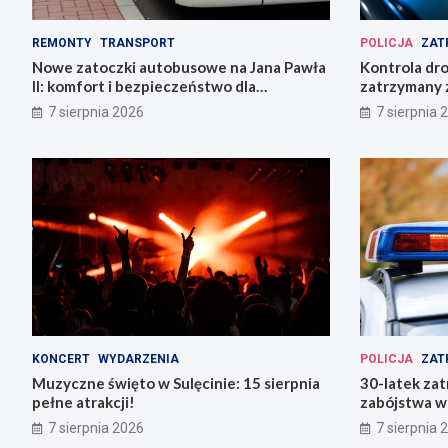
REMONTY
TRANSPORT
POLICJA
ZAT
Nowe zatoczki autobusowe na Jana Pawła
Kontrola dr
II: komfort i bezpieczeństwo dla
zatrzymany z
mieszkańców!
ucieczki
7 sierpnia 2026
7 sierpnia 
KONCERT
WYDARZENIA
POLICJA
ZAT
Muzyczne święto w Sulęcinie: 15 sierpnia
30-latek zat
pełne atrakcji!
zabójstwa w
7 sierpnia 2026
7 sierpnia 