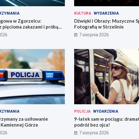
RZYMANIA
KULTURA
WYDARZENIA
ogowa w Zgorzelcu:
Dźwięki i Obrazy: Muzyczne S
 pięcioma zakazami i próbą
Fotografią w Strzelinie
2026
7 sierpnia 2026
RZYMANIA
POLICJA
WYDARZENIA
rzymany za usiłowanie
9-latek sam w pociągu: drama
 Kamiennej Górze
podróż bez ojca!
2026
7 sierpnia 2026