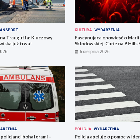
ANSPORT
KULTURA
WYDARZENIA
 na Traugutta: Kluczowy
Fascynująca opowieść o Marii
iska już trwa!
Skłodowskiej-Curie na 9 Hills 
2026
6 sierpnia 2026
ARZENIA
POLICJA
WYDARZENIA
policjanci bohaterami –
Policja apeluje o pomoc w iden