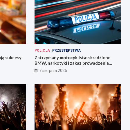
POLICJA
PRZESTĘPSTWA
ują sukcesy
Zatrzymany motocyklista: skradzione
BMW, narkotyki i zakaz prowadzenia
pojazdów
7 sierpnia 2026