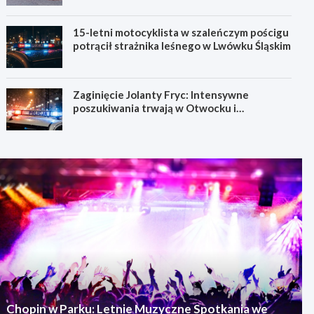
15-letni motocyklista w szaleńczym pościgu
potrącił strażnika leśnego w Lwówku Śląskim
Zaginięcie Jolanty Fryc: Intensywne
poszukiwania trwają w Otwocku i
Wrocławiu
Chopin w Parku: Letnie Muzyczne Spotkania we