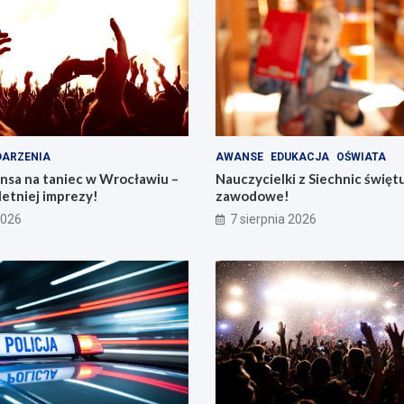
ARZENIA
AWANSE
EDUKACJA
OŚWIATA
nsa na taniec w Wrocławiu –
Nauczycielki z Siechnic święt
letniej imprezy!
zawodowe!
2026
7 sierpnia 2026