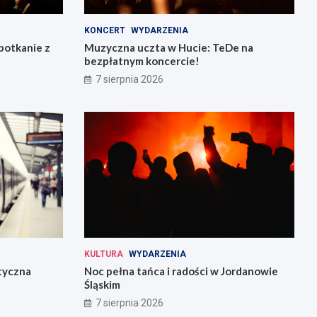
KONCERT
WYDARZENIA
potkanie z
Muzyczna uczta w Hucie: TeDe na
bezpłatnym koncercie!
7 sierpnia 2026
KULTURA
WYDARZENIA
tyczna
Noc pełna tańca i radości w Jordanowie
Śląskim
7 sierpnia 2026