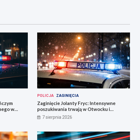
POLICJA
ZAGINIĘCIA
eńczym
Zaginięcie Jolanty Fryc: Intensywne
śnego w
poszukiwania trwają w Otwocku i
Wrocławiu
7 sierpnia 2026