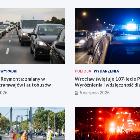
WYPADKI
POLICJA
WYDARZENIA
Reymonta: zmiany w
Wrocław świętuje 107-lecie Po
tramwajów i autobusów
Wyróżnienia i wdzięczność d
codzienności
2026
6 sierpnia 2026