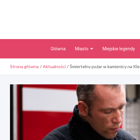
Skip
to
content
Główna
Miasto
Miejskie legendy
Strona główna
Aktualności
Śmiertelny pożar w kamienicy na Kl