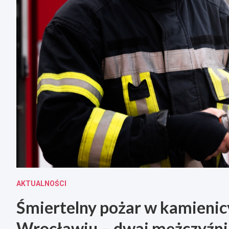
AKTUALNOŚCI
Śmiertelny pożar w kamienic
Wrocławiu – dwaj mężczyźni 