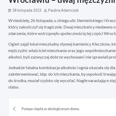
28 listopada 2023
Paulina Adamczyk
W niedzielę, 26 listopada, u zbiegu ulic Siemieńskiego i Kr
który zakończył się tragicznie. Dwaj mieszkańcy niedawno o
zdarzenia, które wstrząsnęło społecznością tej części Wrocł
Ogień zajął lokal mieszkalny słynnej kamienicy Kleczków, k
mężczyźni: właściciel mieszkania oraz jego współmieszkaniec
alkohol, byli zazwyczaj dobrze wychowani i nie sprawiali pr
Jednakże fatalna kombinacja alkoholu i ognia okazała się dla
zainterweniować, idąc do ich mieszkania, by uspokoić trwają
do środka, musiał szybko się wycofać. Nagłe narastające stę
słabo.
Nawigacja
Pompa ciepła w ekologicznym domu
wpisu