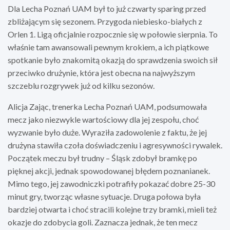
Dla Lecha Poznań UAM był to już czwarty sparing przed
zbliżającym się sezonem. Przygoda niebiesko-białych z
Orlen 1. Ligą oficjalnie rozpocznie się w połowie sierpnia. To
właśnie tam awansowali pewnym krokiem, a ich piątkowe
spotkanie było znakomitą okazją do sprawdzenia swoich sił
przeciwko drużynie, która jest obecna na najwyższym
szczeblu rozgrywek już od kilku sezonów.
Alicja Zając, trenerka Lecha Poznań UAM, podsumowała
mecz jako niezwykle wartościowy dla jej zespołu, choć
wyzwanie było duże. Wyraziła zadowolenie z faktu, że jej
drużyna stawiła czoła doświadczeniu i agresywności rywalek.
Początek meczu był trudny – Śląsk zdobył bramkę po
pięknej akcji, jednak spowodowanej błędem poznanianek.
Mimo tego, jej zawodniczki potrafiły pokazać dobre 25-30
minut gry, tworząc własne sytuacje. Druga połowa była
bardziej otwarta i choć stracili kolejne trzy bramki, mieli też
okazje do zdobycia goli. Zaznacza jednak, że ten mecz