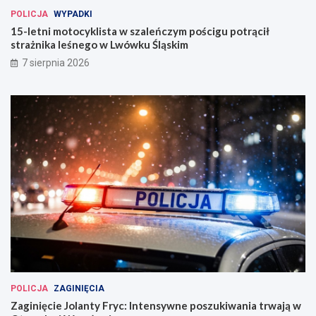
POLICJA
WYPADKI
15-letni motocyklista w szaleńczym pościgu potrącił
strażnika leśnego w Lwówku Śląskim
7 sierpnia 2026
POLICJA
ZAGINIĘCIA
Zaginięcie Jolanty Fryc: Intensywne poszukiwania trwają w