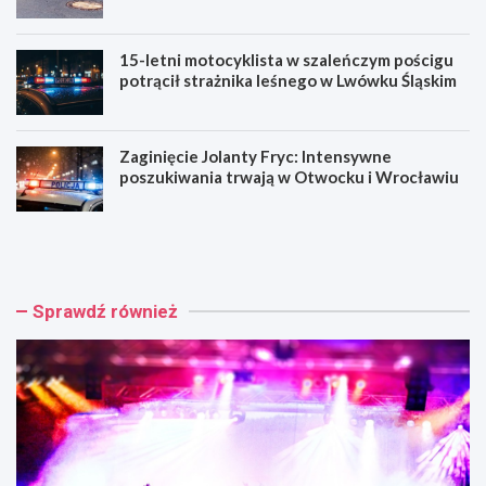
15-letni motocyklista w szaleńczym pościgu
potrącił strażnika leśnego w Lwówku Śląskim
Zaginięcie Jolanty Fryc: Intensywne
poszukiwania trwają w Otwocku i Wrocławiu
C
N
h
o
o
w
p
a
i
o
Sprawdź również
n
r
w
g
P
a
a
n
r
i
k
z
u
a
:
c
L
j