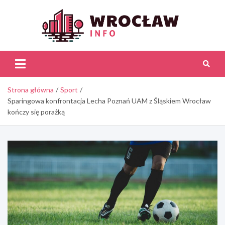
Skip
to
content
Wroc
Inf
Strona główna
Sport
Sparingowa konfrontacja Lecha Poznań UAM z Śląskiem Wrocław
kończy się porażką