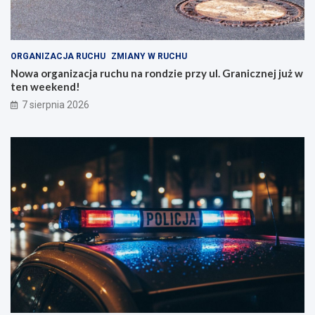
W
a
r
n
o
i
c
c
ORGANIZACJA RUCHU
ZMIANY W RUCHU
ł
z
Nowa organizacja ruchu na rondzie przy ul. Granicznej już w
a
n
ten weekend!
w
e
7 sierpnia 2026
i
j
u
j
!
u
ż
w
t
e
n
w
e
e
k
e
n
d
!