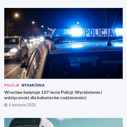
g
u
u
t
r
o
o
b
w
u
a
s
n
ó
a
w
w
e
W
r
o
c
ł
a
POLICJA
WYDARZENIA
w
Wrocław świętuje 107-lecie Policji: Wyróżnienia i
i
wdzięczność dla bohaterów codzienności
u
6 sierpnia 2026