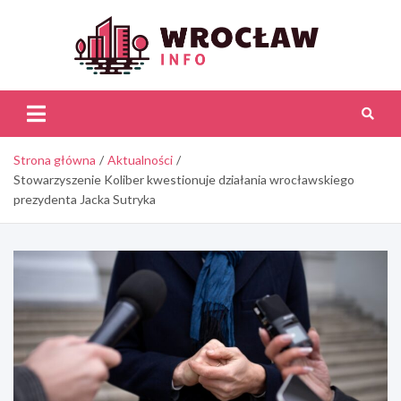
Skip
to
content
Wroc
Inf
Strona główna
Aktualności
Stowarzyszenie Koliber kwestionuje działania wrocławskiego
prezydenta Jacka Sutryka