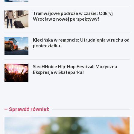
Tramwajowe podróże w czasie: Odkryj
Wrocław z nowej perspektywy!
Klecińska w remoncie: Utrudnienia w ruchu od
poniedziałku!
SiecHHnice Hip-Hop Festival: Muzyczna
Ekspresja w Skateparku!
Z
T
ł
r
o
a
t
m
o
w
Sprawdź również
r
a
y
j
j
o
s
w
k
e