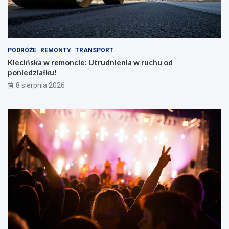
k
i
e
m
PODRÓŻE
REMONTY
TRANSPORT
Klecińska w remoncie: Utrudnienia w ruchu od
poniedziałku!
8 sierpnia 2026