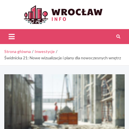
Skip
to
content
Wroc
Inf
Strona główna
Inwestycje
Świdnicka 21: Nowe wizualizacje i plany dla nowoczesnych wnętrz