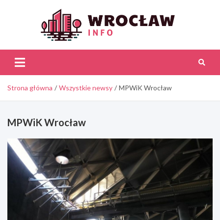
Skip
to
content
Wroc
Inf
Strona główna
Wszystkie newsy
MPWiK Wrocław
MPWiK Wrocław