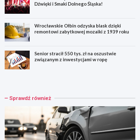
Dźwięki i Smaki Dolnego Śląska!
Wrocławskie Ołbin odzyska blask dzięki
remontowi zabytkowej mozaiki z 1939 roku
Senior stracił 550 tys. zł na oszustwie
związanym z inwestycjami w ropę
W
F
r
e
o
s
c
t
ł
i
Sprawdź również
a
w
w
a
:
l
W
M
y
u
p
z
a
y
d
c