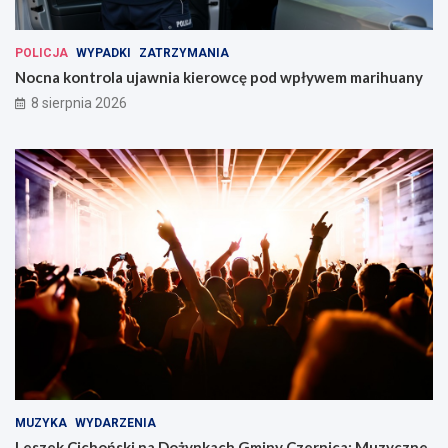
POLICJA
WYPADKI
ZATRZYMANIA
Nocna kontrola ujawnia kierowcę pod wpływem marihuany
8 sierpnia 2026
MUZYKA
WYDARZENIA
Leszek Cichoński na Dożynkach Gminy Czernica: Muzyczne