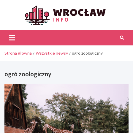
Skip
to
content
Wroc
Inf
Strona główna
Wszystkie newsy
ogró zoologiczny
ogró zoologiczny