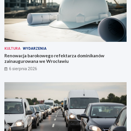
k
o
o
n
w
t
e
a
g
:
o
z
r
m
e
i
KULTURA
WYDARZENIA
f
a
e
n
Renowacja barokowego refektarza dominikanów
k
y
zainaugurowana we Wrocławiu
t
w
6 sierpnia 2026
a
k
r
u
z
r
a
s
d
o
o
w
m
a
i
n
n
i
i
u
k
t