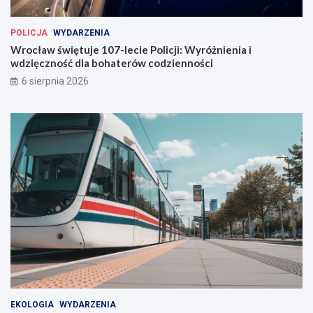
ł
a
POLICJA
WYDARZENIA
w
Wrocław świętuje 107-lecie Policji: Wyróżnienia i
i
wdzięczność dla bohaterów codzienności
u
6 sierpnia 2026
EKOLOGIA
WYDARZENIA