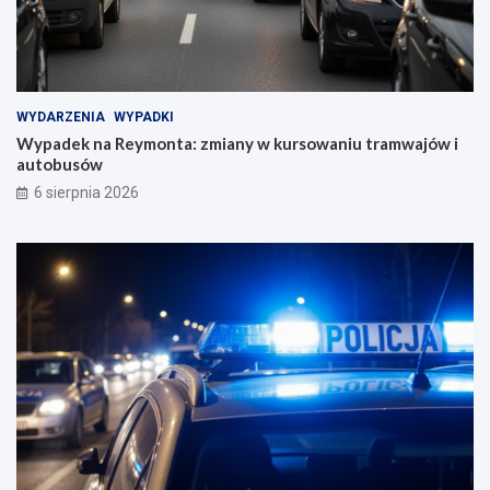
a
r
n
a
ó
m
w
w
z
a
a
j
WYDARZENIA
WYPADKI
i
ó
Wypadek na Reymonta: zmiany w kursowaniu tramwajów i
n
w
autobusów
a
i
6 sierpnia 2026
u
a
g
u
u
t
r
o
o
b
w
u
a
s
n
ó
a
w
w
e
W
r
o
c