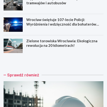
tramwajów i autobusów
Wrocław świętuje 107-lecie Policji:
Wyróżnienia i wdzięczność dla bohaterów
codzienności
Zielone torowiska Wrocławia: Ekologiczna
rewolucja na 20 kilometrach!
R
W
e
y
n
p
o
a
w
d
Sprawdź również
a
e
c
k
j
n
a
a
b
R
a
e
r
y
o
m