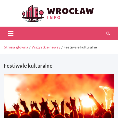
Skip
to
content
Wroc
Inf
Strona główna
Wszystkie newsy
Festiwale kulturalne
Festiwale kulturalne