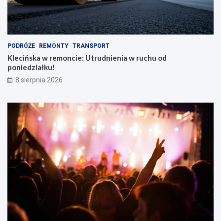
k
i
e
m
PODRÓŻE
REMONTY
TRANSPORT
Klecińska w remoncie: Utrudnienia w ruchu od
poniedziałku!
8 sierpnia 2026