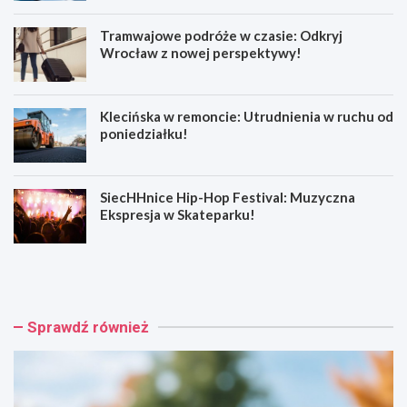
Tramwajowe podróże w czasie: Odkryj
Wrocław z nowej perspektywy!
Klecińska w remoncie: Utrudnienia w ruchu od
poniedziałku!
SiecHHnice Hip-Hop Festival: Muzyczna
Ekspresja w Skateparku!
Z
T
ł
r
o
a
t
m
o
w
Sprawdź również
r
a
y
j
j
o
s
w
k
e