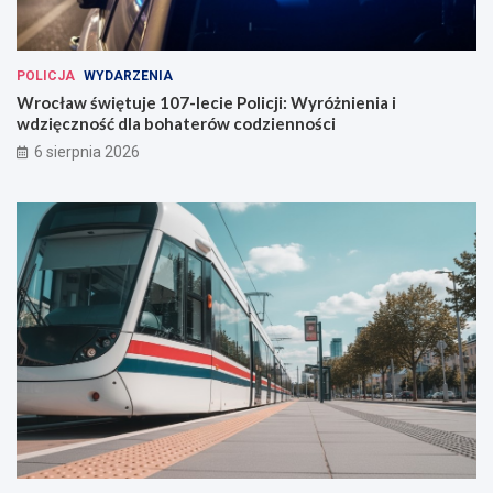
c
ł
a
POLICJA
WYDARZENIA
w
Wrocław świętuje 107-lecie Policji: Wyróżnienia i
i
wdzięczność dla bohaterów codzienności
u
6 sierpnia 2026