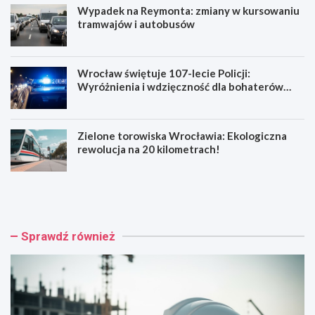
Wypadek na Reymonta: zmiany w kursowaniu
tramwajów i autobusów
Wrocław świętuje 107-lecie Policji:
Wyróżnienia i wdzięczność dla bohaterów
codzienności
Zielone torowiska Wrocławia: Ekologiczna
rewolucja na 20 kilometrach!
R
W
e
y
n
p
o
a
w
d
Sprawdź również
a
e
c
k
j
n
a
a
b
R
a
e