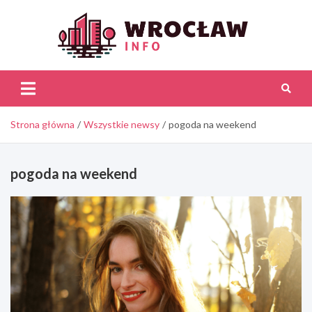
Skip
to
content
Wroc
Inf
Strona główna
Wszystkie newsy
pogoda na weekend
pogoda na weekend