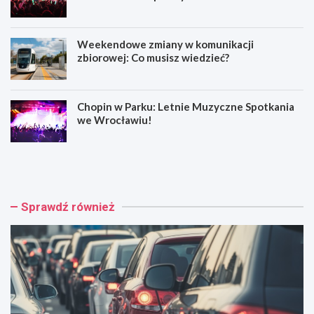
Wrocławiu
Weekendowe zmiany w komunikacji
zbiorowej: Co musisz wiedzieć?
Chopin w Parku: Letnie Muzyczne Spotkania
we Wrocławiu!
W
M
y
u
p
z
a
y
d
c
Sprawdź również
e
z
k
n
n
e
a
h
A
o
4
ł
:
d
C
o
z
w