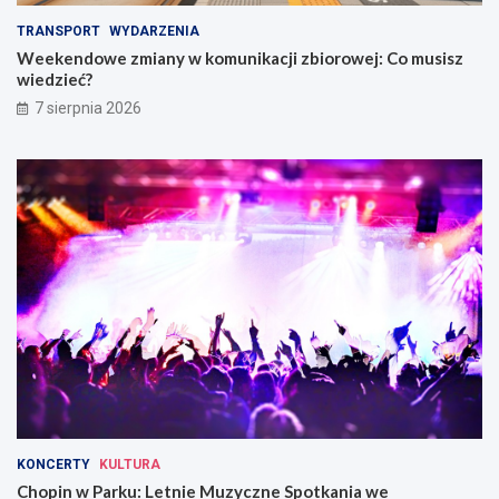
m
e
TRANSPORT
WYDARZENIA
i
w
Weekendowe zmiany w komunikacji zbiorowej: Co musisz
W
wiedzieć?
r
o
7 sierpnia 2026
c
ł
a
w
i
u
KONCERTY
KULTURA
Chopin w Parku: Letnie Muzyczne Spotkania we