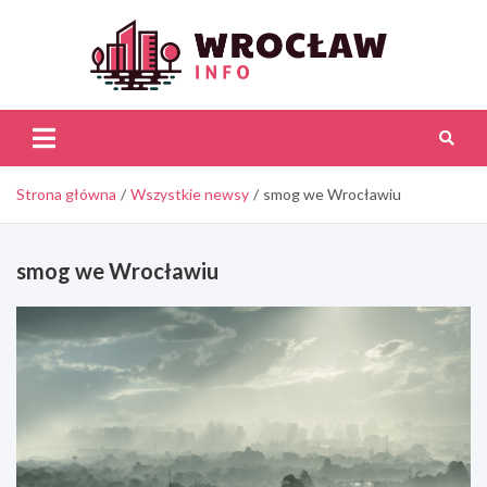
Skip
to
content
Wroc
Inf
Strona główna
Wszystkie newsy
smog we Wrocławiu
smog we Wrocławiu