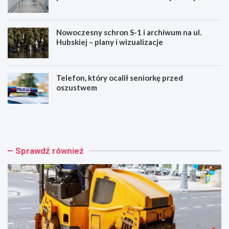
zdrowie!
Nowoczesny schron S-1 i archiwum na ul.
Hubskiej – plany i wizualizacje
Telefon, który ocalił seniorkę przed
oszustwem
W
B
r
e
o
z
c
p
ł
ł
Sprawdź również
a
a
w
t
i
n
n
e
w
m
e
a
s
m
t
m
u
o