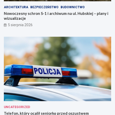
a
j
ARCHITEKTURA
BEZPIECZEŃSTWO
BUDOWNICTWO
s
e
Nowoczesny schron S-1 i archiwum na ul. Hubskiej – plany i
t
z
wizualizacje
o
d
!
r
5 sierpnia 2026
o
w
i
e
!
UNCATEGORIZED
Telefon, który ocalił seniorkę przed oszustwem