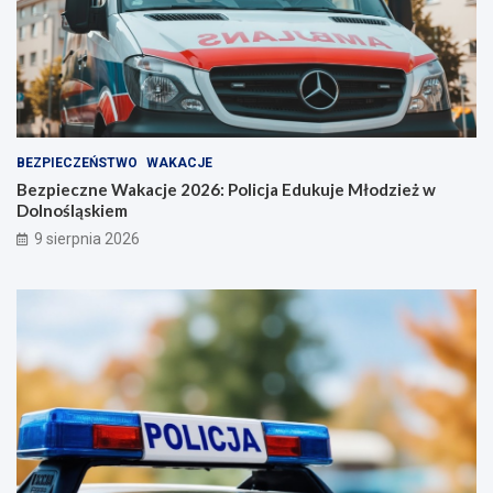
ś
ć
BEZPIECZEŃSTWO
WAKACJE
Bezpieczne Wakacje 2026: Policja Edukuje Młodzież w
Dolnośląskiem
9 sierpnia 2026