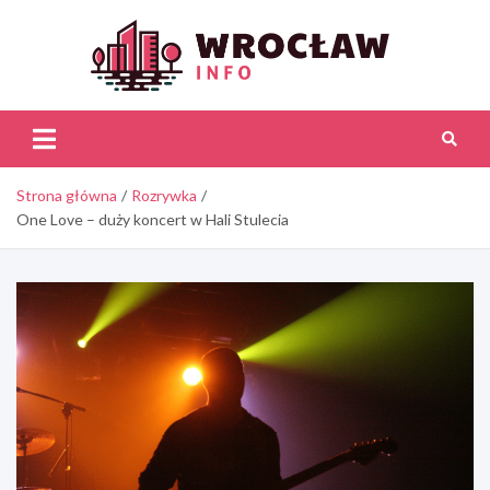
Skip
to
content
Wroc
Inf
Strona główna
Rozrywka
One Love – duży koncert w Hali Stulecia