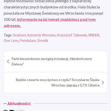
będzie możliwość zobaczenia jednego z najbardziej
charakterystycznych budynków od środka. Hala Stulecia
powstała na Wystawę Światową we Wrocławiu i ma ponad
100 lat.
Informacje na jej temat znajdziesz pod tym
adresem.
Tags:
Grubson
,
koncerty Wrocław
,
Krzysztof Zalewski
,
NNEKA
,
One Love
,
Pendulum
,
Smolik
Nawigacja
Parki kieszonkowe zastąpią instalację „Nieskończony
wpisu
Zielony”
Będzie czwarte zwycięstwo z rzędu? Koszykarze Śląska
Wrocław zagrają z GTK Gliwice
Aktualności