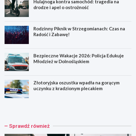
Hulajnoga kontra samochód: tragedia na
drodze i apel o ostrożność
Rodzinny Piknik w Strzegomianach: Czas na
Radość i Zabawę!
Bezpieczne Wakacje 2026: Policja Edukuje
Młodzież w Dolnośląskiem
Złotoryjska oszustka wpadła na gorącym
uczynku z kradzionym plecakiem
H
R
u
o
l
d
a
z
j
i
Sprawdź również
n
n
o
n