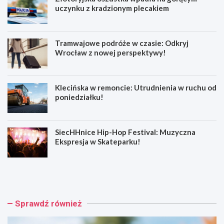
uczynku z kradzionym plecakiem
Tramwajowe podróże w czasie: Odkryj
Wrocław z nowej perspektywy!
Klecińska w remoncie: Utrudnienia w ruchu od
poniedziałku!
SiecHHnice Hip-Hop Festival: Muzyczna
Ekspresja w Skateparku!
Z
T
ł
r
o
a
t
m
o
w
Sprawdź również
r
a
y
j
j
o