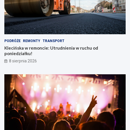
c
!
a
k
i
e
m
PODRÓŻE
REMONTY
TRANSPORT
Klecińska w remoncie: Utrudnienia w ruchu od
poniedziałku!
8 sierpnia 2026