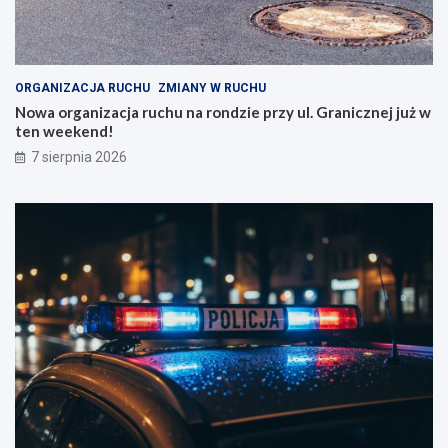
e
r
W
a
r
n
o
i
c
c
ORGANIZACJA RUCHU
ZMIANY W RUCHU
ł
z
Nowa organizacja ruchu na rondzie przy ul. Granicznej już w
a
n
ten weekend!
w
e
7 sierpnia 2026
i
j
u
j
!
u
ż
w
t
e
n
w
e
e
k
e
n
d
!