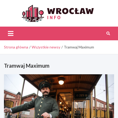
Skip
to
content
Wroc
Inf
Strona główna
Wszystkie newsy
Tramwaj Maximum
Tramwaj Maximum