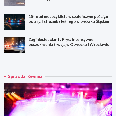
15-letni motocyklista w szaleńczym pościgu
potrącił strażnika leśnego w Lwówku Śląskim
Zaginięcie Jolanty Fryc: Intensywne
poszukiwania trwają w Otwocku i Wrocławiu
C
N
h
o
o
w
p
a
i
o
Sprawdź również
n
r
w
g
P
a
a
n
r
i
k
z
u
a
:
c
L
j