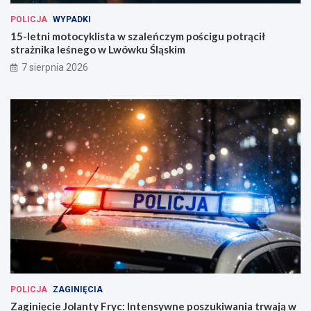
POLICJA
WYPADKI
15-letni motocyklista w szaleńczym pościgu potrącił
strażnika leśnego w Lwówku Śląskim
7 sierpnia 2026
POLICJA
ZAGINIĘCIA
Zaginięcie Jolanty Fryc: Intensywne poszukiwania trwają w