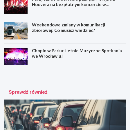
Hoovera na bezpłatnym koncercie w
Wrocławiu
Weekendowe zmiany w komunikacji
zbiorowej: Co musisz wiedzieć?
Chopin w Parku: Letnie Muzyczne Spotkania
we Wrocławiu!
W
M
y
u
p
z
a
y
d
c
Sprawdź również
e
z
k
n
n
e
a
h
A
o
4
ł
:
d