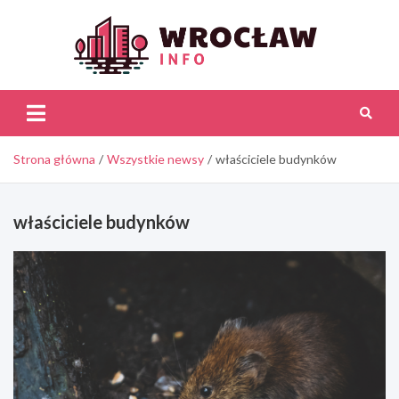
Skip
to
content
Wroc
Inf
Strona główna
Wszystkie newsy
właściciele budynków
właściciele budynków