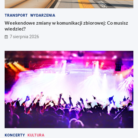
a
i
m
e
TRANSPORT
WYDARZENIA
i
w
Weekendowe zmiany w komunikacji zbiorowej: Co musisz
W
wiedzieć?
r
o
7 sierpnia 2026
c
ł
a
w
i
u
KONCERTY
KULTURA